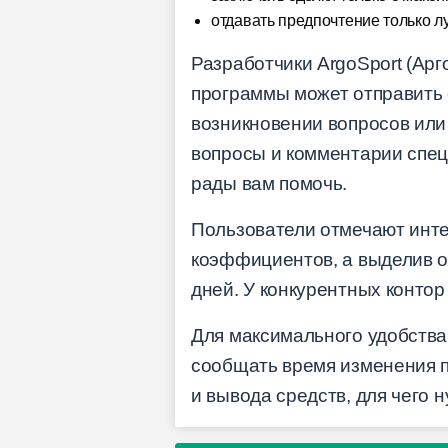
отдавать предпочтение только 
Разработчики ArgoSport (Ар
программы может отправить 
возникновении вопросов или
вопросы и комментарии спец
рады вам помочь.
Пользователи отмечают инт
коэффициентов, а выделив о
дней. У конкурентных конто
Для максимального удобства
сообщать время изменения п
и вывода средств, для чего