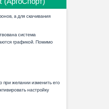
 (АргоСпорт)
онов, а для скачивания
ствована система
даются графикой. Помимо
о при желании изменить его
активировать настройку