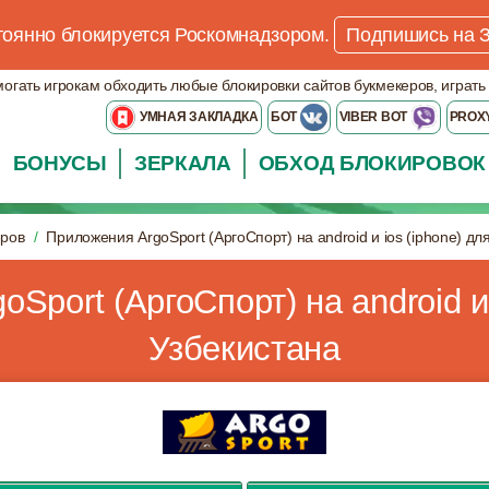
тоянно блокируется Роскомнадзором.
Подпишись на
могать игрокам обходить любые блокировки сайтов букмекеров, играть
УМНАЯ ЗАКЛАДКА
БОТ
VIBER BOT
PROX
БОНУСЫ
ЗЕРКАЛА
ОБХОД БЛОКИРОВОК
еров
Приложения ArgoSport (АргоСпорт) на android и ios (iphone) дл
Sport (АргоСпорт) на android и 
Узбекистана