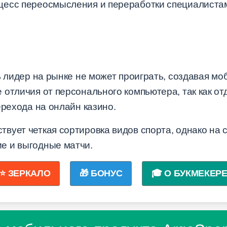
есс переосмысления и переработки специалистам
ь лидер на рынке не может проиграть, создавая м
 отличия от персонального компьютера, так как о
ерехода на онлайн казино.
вует четкая сортировка видов спорта, однако на 
е и выгодные матчи.
⭐ ЗЕРКАЛО
🎁 БОНУС
🎓 О БУКМЕКЕР