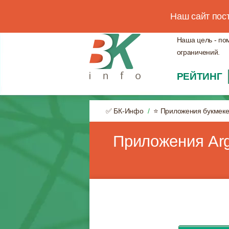
Наш сайт пос
Наша цель - по
ограничений.
РЕЙТИНГ
✅ БК-Инфо
⭐ Приложения букмек
Приложения Argo