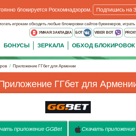
тоянно блокируется Роскомнадзором.
Подпишись на
могать игрокам обходить любые блокировки сайтов букмекеров, играть
УМНАЯ ЗАКЛАДКА
БОТ
VIBER BOT
PROX
БОНУСЫ
ЗЕРКАЛА
ОБХОД БЛОКИРОВОК
еров
Приложение ГГбет для Армении
Приложение ГГбет для Армени
чать приложение GGBet
Скачать приложение