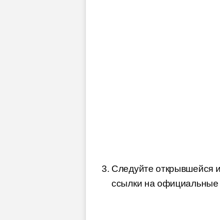
Следуйте открывшейся и
ссылки на официальные м