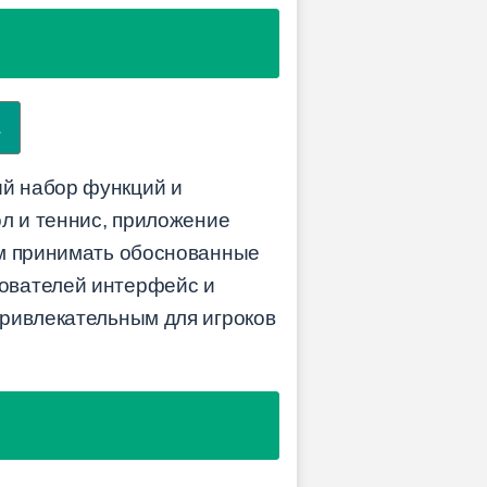
Е
й набор функций и
ол и теннис, приложение
ам принимать обоснованные
ователей интерфейс и
привлекательным для игроков