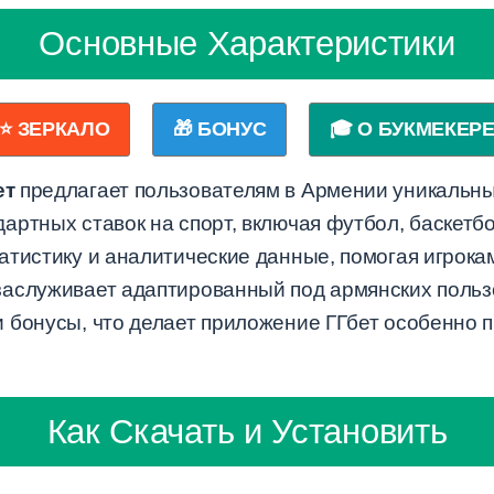
Основные Характеристики
⭐ ЗЕРКАЛО
🎁 БОНУС
🎓 О БУКМЕКЕР
ет
предлагает пользователям в Армении уникальны
артных ставок на спорт, включая футбол, баскетб
атистику и аналитические данные, помогая игрок
заслуживает адаптированный под армянских польз
 бонусы, что делает приложение ГГбет особенно 
Как Скачать и Установить