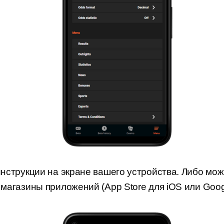
нструкции на экране вашего устройства. Либо мож
агазины приложений (App Store для iOS или Google