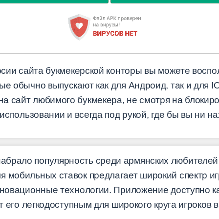
сии сайта букмекерской конторы вы можете восп
е обычно выпускают как для Андроид, так и для I
на сайт любимого букмекера, не смотря на блоки
использовании и всегда под рукой, где бы вы ни н
абрало популярность среди армянских любителей с
я мобильных ставок предлагает широкий спектр и
инновационные технологии. Приложение доступно к
ет его легкодоступным для широкого круга игроков 