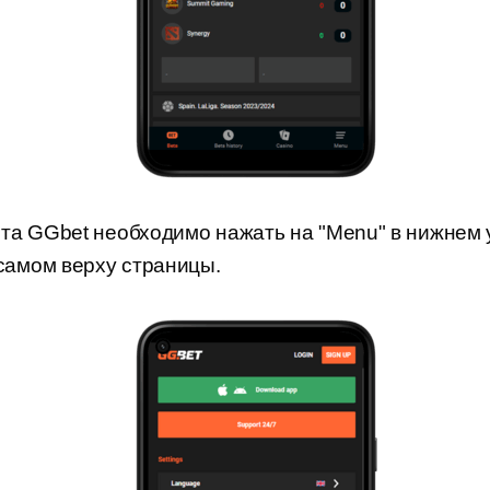
та GGbet необходимо нажать на "Menu" в нижнем у
 самом верху страницы.