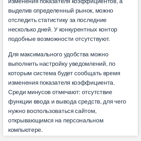
изменения показателя коэффициентов, а
выделив определенный рынок, можно
отследить статистику за последние
несколько дней. У конкурентных контор
подобные возможности отсутствуют.
Для максимального удобства можно
выполнить настройку уведомлений, по
которым система будет сообщать время
изменения показателя коэффициента.
Среди минусов отмечают: отсутствие
функции ввода и вывода средств, для чего
нужно воспользоваться сайтом,
открывающимся на персональном
компьютере.