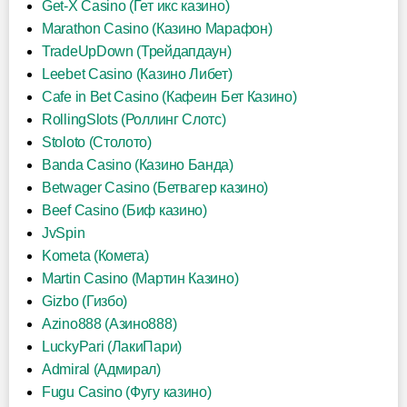
Get-X Casino (Гет икс казино)
Marathon Casino (Казино Марафон)
TradeUpDown (Трейдапдаун)
Leebet Casino (Казино Либет)
Cafe in Bet Casino (Кафеин Бет Казино)
RollingSlots (Роллинг Слотс)
Stoloto (Столото)
Banda Casino (Казино Банда)
Betwager Casino (Бетвагер казино)
Beef Casino (Биф казино)
JvSpin
Kometa (Комета)
Martin Casino (Мартин Казино)
Gizbo (Гизбо)
Azino888 (Азино888)
LuckyPari (ЛакиПари)
Admiral (Адмирал)
Fugu Casino (Фугу казино)