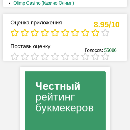
Olimp Casino (Казино Олимп)
Оценка приложения
8.95/10
Поставь оценку
Голосов:
55086