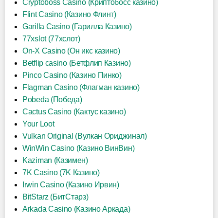
Cryptoboss Casino (Криптобосс казино)
Flint Casino (Казино Флинт)
Garilla Casino (Гарилла Казино)
77xslot (77хслот)
On-X Casino (Он икс казино)
Betflip casino (Бетфлип Казино)
Pinco Casino (Казино Пинко)
Flagman Casino (Флагман казино)
Pobeda (Победа)
Cactus Casino (Кактус казино)
Your Loot
Vulkan Original (Вулкан Ориджинал)
WinWin Casino (Казино ВинВин)
Kaziman (Казимен)
7K Casino (7K Казино)
Irwin Casino (Казино Ирвин)
BitStarz (БитСтарз)
Arkada Casino (Казино Аркада)