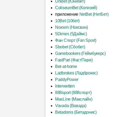
Unibet (Юнибет)
ColiseumBet (Колизей)
приложение
NetBet (НетБет)
10Bet (10бет)
Noxwin (Ноксвин)
5Dimes (5Даймс)
Фан Спорт (Fan Sport)
Sbobet (Сбобет)
Gamebookers (Геймбукерс)
FastPari (ФастПари)
Bet-at-home
Ladbrokes (Ладброкес)
PaddyPower
Interwetten
888sport (888спорт)
MaxLine (Макслайн)
Vavada (Вавада)
Betadonis (Бетадонис)