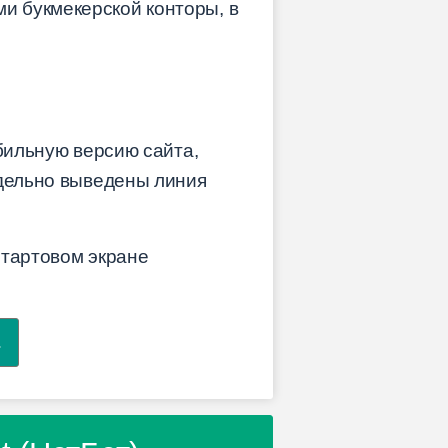
и букмекерской конторы, в
обильную версию сайта,
тдельно выведены линия
стартовом экране
Е