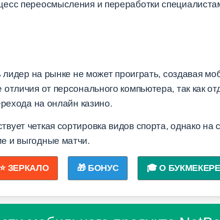
есс переосмысления и переработки специалистам
ь лидер на рынке не может проиграть, создавая м
 отличия от персонального компьютера, так как о
ерехода на онлайн казино.
вует четкая сортировка видов спорта, однако на 
е и выгодные матчи.
⭐ ЗЕРКАЛО
🎁 БОНУС
🎓 О БУКМЕКЕР