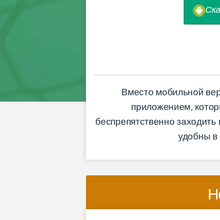
Ска
Вместо мобильной вер
приложением, которы
беспрепятственно заходить 
удобны в 
Н