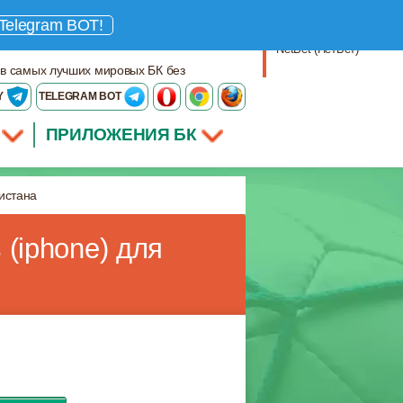
Что важно знать
Telegram BOT!
Новое приложение
NetBet (НетБет)
 в самых лучших мировых БК без
Y
TELEGRAM BOT
ПРИЛОЖЕНИЯ БК
кистана
 (iphone) для