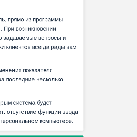
ль, прямо из программы
. При возникновении
то задаваемые вопросы и
ки клиентов всегда рады вам
менения показателя
за последние несколько
орым система будет
т: отсутствие функции ввода
 персональном компьютере.