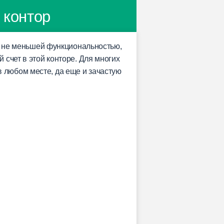
 контор
 не меньшей функциональностью,
 счет в этой конторе. Для многих
 любом месте, да еще и зачастую