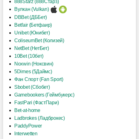
888Starz (888Старз)
Вулкан (Vulkan)
DBBet (ДББет)
Betfair (Бетфаир)
Unibet (Юнибет)
ColiseumBet (Колизей)
NetBet (НетБет)
10Bet (10бет)
Noxwin (Ноксвин)
5Dimes (5Даймс)
Фан Спорт (Fan Sport)
Sbobet (Сбобет)
Gamebookers (Геймбукерс)
FastPari (ФастПари)
Bet-at-home
Ladbrokes (Ладброкес)
PaddyPower
Interwetten