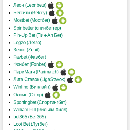
Леон (Leonbets)
Бетсити (Betcity)
Mostbet (Мостбет)
Spinbetter (спинбеттер)
Pin-Up Bet (Пин-Ап Бет)
Legzo (Легзо)
Зенит (Zenit)
Favbet (Фавбет)
Фонбет (Fonbet)
ПариМатч (Parimatch)
Лига Ставок (LigaStavok)
Winline (Винлайн)
Олимп (Olimp)
Sportingbet (Спортингбет)
William Hill (Вильям Хилл)
bet365 (Бет365)
Loot Bet (Лутбет)