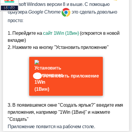
Microsoft Windows версии 8 и выше. С помощью
браузера
Google Chrome
это сделать довольно
просто:
1. Перейдите на
сайт 1Win (1Вин)
(откроется в новой
вкладке)
2. Нажмите на кнопку "Установить приложение"
Установить приложение
3. В появившемся окне "Создать ярлык?" введите имя
приложения, например "1Win (1Вин)" и нажмите
"Создать"
Приложение появится на рабочем столе.