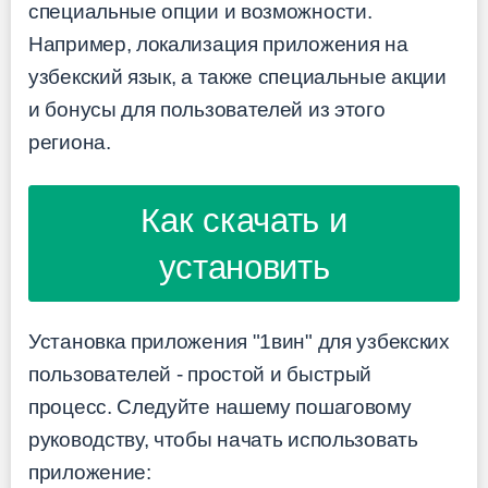
специальные опции и возможности.
Например, локализация приложения на
узбекский язык, а также специальные акции
и бонусы для пользователей из этого
региона.
Как скачать и
установить
Установка приложения "1вин" для узбекских
пользователей - простой и быстрый
процесс. Следуйте нашему пошаговому
руководству, чтобы начать использовать
приложение: