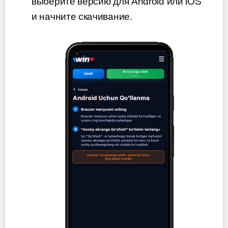
выберите версию для Android или iOS
и начните скачивание.