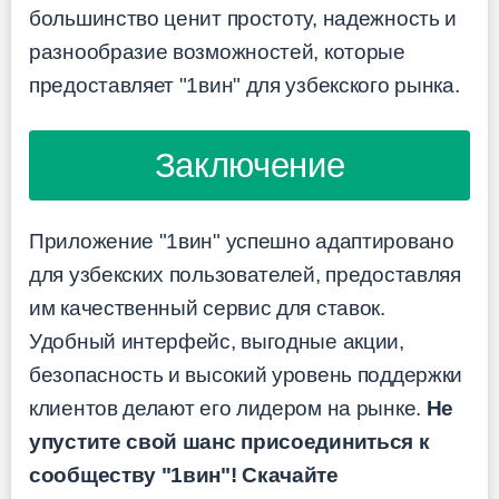
большинство ценит простоту, надежность и
разнообразие возможностей, которые
предоставляет "1вин" для узбекского рынка.
Заключение
Приложение "1вин" успешно адаптировано
для узбекских пользователей, предоставляя
им качественный сервис для ставок.
Удобный интерфейс, выгодные акции,
безопасность и высокий уровень поддержки
клиентов делают его лидером на рынке.
Не
упустите свой шанс присоединиться к
сообществу "1вин"! Скачайте