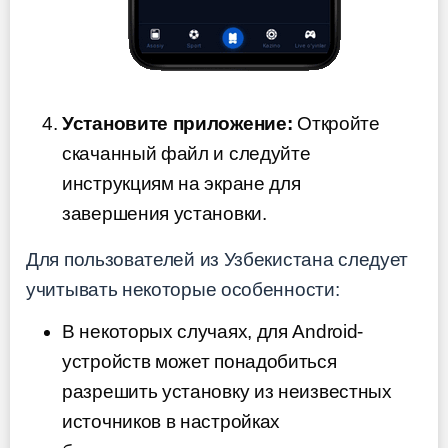
Установите приложение:
Откройте
скачанный файл и следуйте
инструкциям на экране для
завершения установки.
Для пользователей из Узбекистана следует
учитывать некоторые особенности:
В некоторых случаях, для Android-
устройств может понадобиться
разрешить установку из неизвестных
источников в настройках