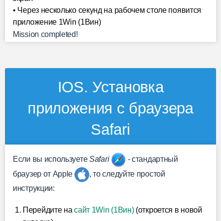
• Через несколько секунд на рабочем столе появится
приложение 1Win (1Вин)
Mission completed!
IOS. Установка
приложения с браузера
Safari
Если вы используете
Safari
- стандартный
браузер от Apple
, то следуйте простой
инструкции:
Перейдите на
сайт 1Win (1Вин)
(откроется в новой