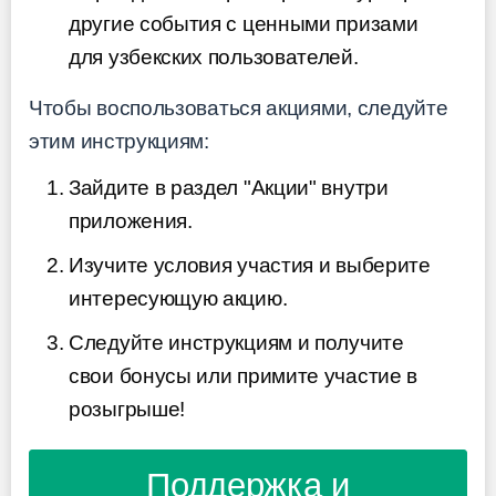
другие события с ценными призами
для узбекских пользователей.
Чтобы воспользоваться акциями, следуйте
этим инструкциям:
Зайдите в раздел "Акции" внутри
приложения.
Изучите условия участия и выберите
интересующую акцию.
Следуйте инструкциям и получите
свои бонусы или примите участие в
розыгрыше!
Поддержка и