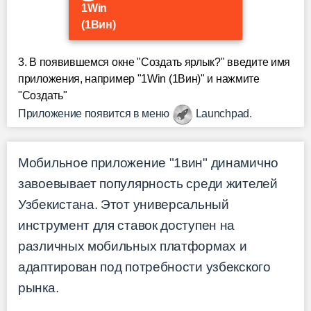
3. В появившемся окне "Создать ярлык?" введите имя
приложения, например "1Win (1Вин)" и нажмите
"Создать"
Приложение появится в меню
Launchpad.
Мобильное приложение "1вин" динамично
завоевывает популярность среди жителей
Узбекистана. Этот универсальный
инструмент для ставок доступен на
различных мобильных платформах и
адаптирован под потребности узбекского
рынка.