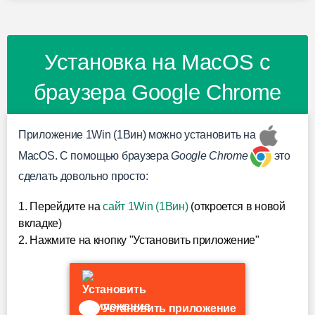
Установка на MacOS с
браузера Google Chrome
Приложение 1Win (1Вин) можно установить на
MacOS. С помощью браузера
Google Chrome
это
сделать довольно просто:
1. Перейдите на
сайт 1Win (1Вин)
(откроется в новой
вкладке)
2. Нажмите на кнопку "Установить приложение"
Установить приложение