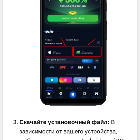
Скачайте установочный файл:
В
зависимости от вашего устройства,