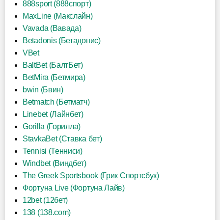
888sport (888спорт)
MaxLine (Макслайн)
Vavada (Вавада)
Betadonis (Бетадонис)
VBet
BaltBet (БалтБет)
BetMira (Бетмира)
bwin (Бвин)
Betmatch (Бетматч)
Linebet (Лайнбет)
Gorilla (Горилла)
StavkaBet (Ставка бет)
Tennisi (Тенниси)
Windbet (Виндбет)
The Greek Sportsbook (Грик Спортсбук)
Фортуна Live (Фортуна Лайв)
12bet (12бет)
138 (138.com)