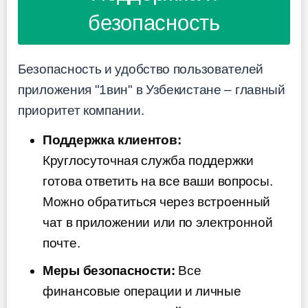
безопасность
Безопасность и удобство пользователей
приложения "1вин" в Узбекистане – главный
приоритет компании.
Поддержка клиентов:
Круглосуточная служба поддержки
готова ответить на все ваши вопросы.
Можно обратиться через встроенный
чат в приложении или по электронной
почте.
Меры безопасности:
Все
финансовые операции и личные