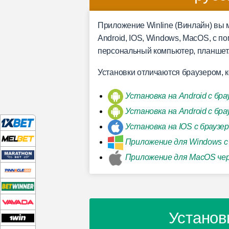
Приложение Winline (Винлайн) вы м
Android, IOS, Windows, MacOS, с 
персональный компьютер, планшет
Установки отличаются браузером, к
Установка на Android с бр
Установка на Android с брау
Установка на IOS с браузер
Приложение для Windows с 
Приложение для MacOS чер
Установ