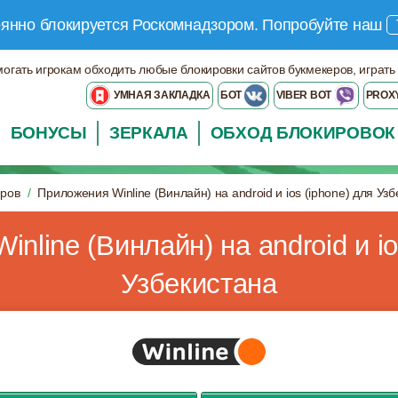
оянно блокируется Роскомнадзором.
Попробуйте наш
могать игрокам обходить любые блокировки сайтов букмекеров, играть
УМНАЯ ЗАКЛАДКА
БОТ
VIBER BOT
PROX
БОНУСЫ
ЗЕРКАЛА
ОБХОД БЛОКИРОВОК
еров
Приложения Winline (Винлайн) на android и ios (iphone) для Уз
nline (Винлайн) на android и io
Узбекистана