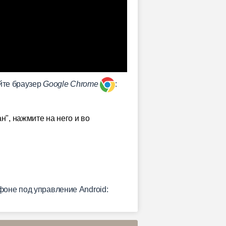
йте браузер
Google Chrome
:
н", нажмите на него и во
фоне под управление Android: