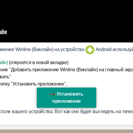
жения Winline (Винлайн) на устройство
Android использу
айн)
(откроется в новой вкладке)
ние "Добавить приложение Winline (Винлайн) на главный экра
вить"
нопку "Установить приложение".
Установить
приложение
оле вашего устройства. Вот как оно будет выглядеть на теле