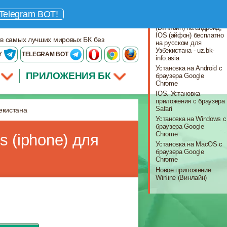
Что важно знать
Telegram BOT!
Скачать Winline
(Винлайн) на андроид,
IOS (айфон) бесплатно
 в самых лучших мировых БК без
на русском для
Узбекистана - uz.bk-
Y
TELEGRAM BOT
info.asia
Установка на Android с
ПРИЛОЖЕНИЯ БК
браузера Google
Chrome
IOS. Установка
приложения с браузера
Safari
бекистана
Установка на Windows с
браузера Google
Chrome
s (iphone) для
Установка на MacOS с
браузера Google
Chrome
Новое приложение
Winline (Винлайн)