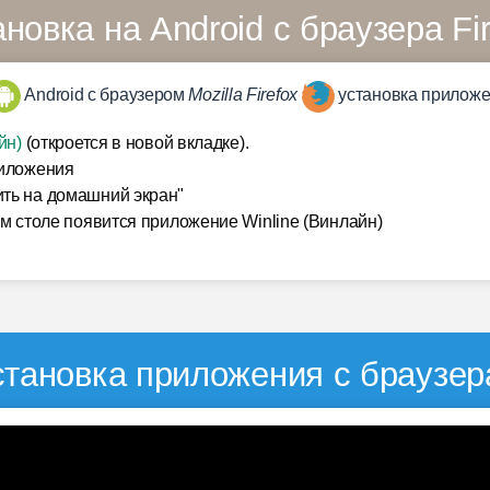
новка на Android с браузера Fi
Android c браузером
Mozilla Firefox
установка приложе
йн)
(откроется в новой вкладке).
риложения
ть на домашний экран"
ем столе появится приложение Winline (Винлайн)
становка приложения с браузера