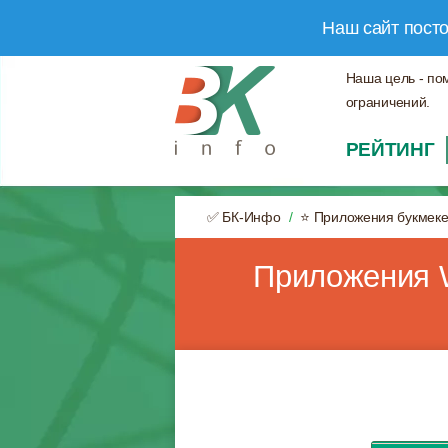
Наш сайт пост
Наша цель - по
ограничений.
РЕЙТИНГ
✅ БК-Инфо
⭐ Приложения букмек
Приложения Wi