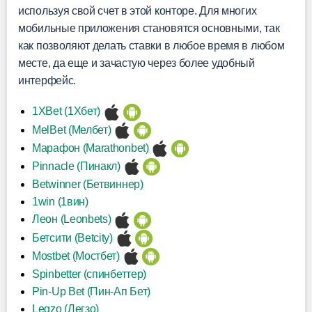
используя свой счет в этой конторе. Для многих
мобильные приложения становятся основными, так
как позволяют делать ставки в любое время в любом
месте, да еще и зачастую через более удобный
интерфейс.
1XBet (1Хбет)
MelBet (Мелбет)
Марафон (Marathonbet)
Pinnacle (Пинакл)
Betwinner (Бетвиннер)
1win (1вин)
Леон (Leonbets)
Бетсити (Betcity)
Mostbet (Мостбет)
Spinbetter (спинбеттер)
Pin-Up Bet (Пин-Ап Бет)
Legzo (Легзо)