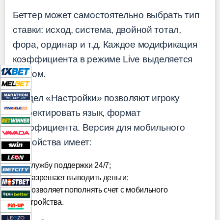
Беттер может самостоятельно выбрать тип
ставки: исход, система, двойной тотал,
фора, ординар и т.д. Каждое модификация
коэффициента в режиме Live выделяется
цветом.
Раздел «Настройки» позволяют игроку
корректировать язык, формат
коэффициента. Версия для мобильного
устройства имеет:
• службу поддержки 24/7;
• разрешает выводить деньги;
• позволяет пополнять счет с мобильного
устройства.