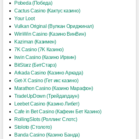
Pobeda (Победа)
Cactus Casino (Кактус казино)
Your Loot
Vulkan Original (Вулкан Ориджинал)
WinWin Casino (Казино ВинВин)
Kaziman (Казимен)
7K Casino (7K Казино)
Irwin Casino (Казино Ирвин)
BitStarz (БитСтарз)
Arkada Casino (Казино Аркада)
Get-X Casino (Гет икс казино)
Marathon Casino (Казино Марафон)
TradeUpDown (Трейдапдаун)
Leebet Casino (Казино Либет)
Cafe in Bet Casino (Кафеин Бет Казино)
RollingSlots (Роллинг Слотс)
Stoloto (Столото)
Banda Casino (Казино Банда)