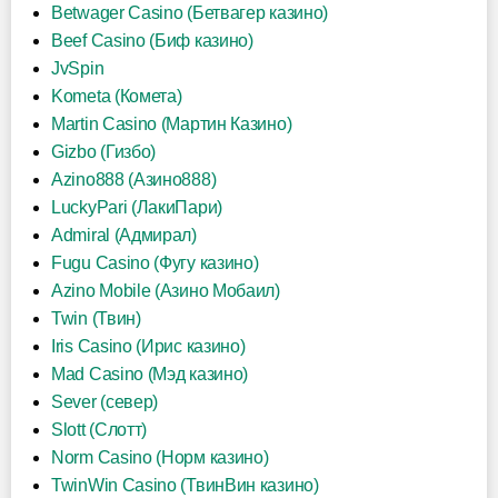
Betwager Casino (Бетвагер казино)
Beef Casino (Биф казино)
JvSpin
Kometa (Комета)
Martin Casino (Мартин Казино)
Gizbo (Гизбо)
Azino888 (Азино888)
LuckyPari (ЛакиПари)
Admiral (Адмирал)
Fugu Casino (Фугу казино)
Azino Mobile (Азино Мобаил)
Twin (Твин)
Iris Casino (Ирис казино)
Mad Casino (Мэд казино)
Sever (север)
Slott (Слотт)
Norm Casino (Норм казино)
TwinWin Casino (ТвинВин казино)