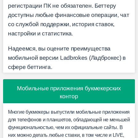
регистрации ПК не обязателен. Беттеру
доступны любые финансовые операции, чат
со службой поддержки, история ставок,
настройки и статистика.
Надеемся, вы оцените преимущества
мобильной версии Ladbrokes (Ладброкес) в
сфере беттинга.
Мобильные приложения букмекерских
контор
Многие букмекеры выпустили мобильные приложения
для телефонов и планшетов, обладающей не меньшей
функциональностью, чем их официальные сайты. В
них можно делать любые ставки, в том числе и LIVE,