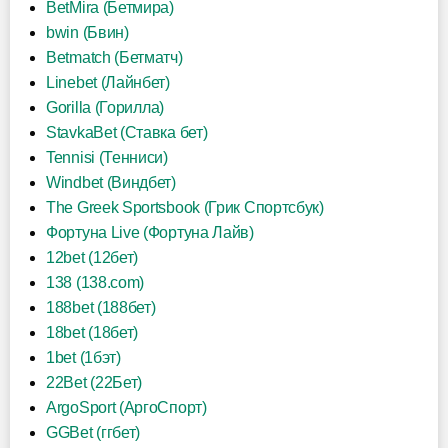
BetMira (Бетмира)
bwin (Бвин)
Betmatch (Бетматч)
Linebet (Лайнбет)
Gorilla (Горилла)
StavkaBet (Ставка бет)
Tennisi (Тенниси)
Windbet (Виндбет)
The Greek Sportsbook (Грик Спортсбук)
Фортуна Live (Фортуна Лайв)
12bet (12бет)
138 (138.com)
188bet (188бет)
18bet (18бет)
1bet (1бэт)
22Bet (22Бет)
ArgoSport (АргоСпорт)
GGBet (ггбет)