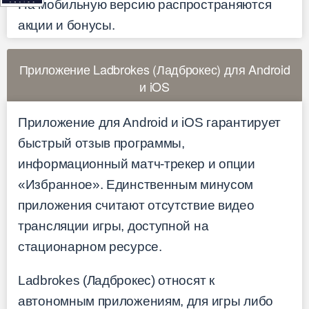
На мобильную версию распространяются
акции и бонусы.
Приложение Ladbrokes (Ладброкес) для Android
и iOS
Приложение для Android и iOS гарантирует
быстрый отзыв программы,
информационный матч-трекер и опции
«Избранное». Единственным минусом
приложения считают отсутствие видео
трансляции игры, доступной на
стационарном ресурсе.
Ladbrokes (Ладброкес) относят к
автономным приложениям, для игры либо