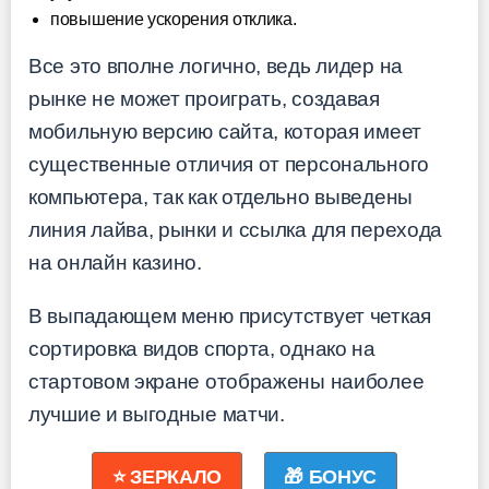
повышение ускорения отклика.
Все это вполне логично, ведь лидер на
рынке не может проиграть, создавая
мобильную версию сайта, которая имеет
существенные отличия от персонального
компьютера, так как отдельно выведены
линия лайва, рынки и ссылка для перехода
на онлайн казино.
В выпадающем меню присутствует четкая
сортировка видов спорта, однако на
стартовом экране отображены наиболее
лучшие и выгодные матчи.
⭐ ЗЕРКАЛО
🎁 БОНУС