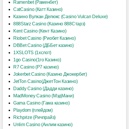
Ramenbet (Раменбет)
CatCasino (Катт Казино)
Казино Вулкан Делюкс (Casino Vulcan Deluxe)
888Starz Casino (Казино 888Старз)
Kent Casino (Кент Казино)
Riobet Casino (Риобет Казино)
DBBet Casino (ДББет казино)
1XSLOTS (1хслот)
1go Casino(1го Казино)
R7 Casino (Р7 казино)
Jokerbet Casino (Казино Джокербет)
JetTon Casino(ДжетТон Казино)
Daddy Casino (Дадди казино)
MadMoney Casino (МэдМани)
Gama Casino (Гама казино)
Playdom (плейдом)
Richprize (Ричпрайз)
Unlim Casino (Анлим казино)