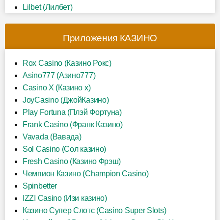
Lilbet (Лилбет)
Приложения КАЗИНО
Rox Casino (Казино Рокс)
Asino777 (Азино777)
Casino X (Казино х)
JoyCasino (ДжойКазино)
Play Fortuna (Плэй Фортуна)
Frank Casino (Франк Казино)
Vavada (Вавада)
Sol Casino (Сол казино)
Fresh Casino (Казино Фрэш)
Чемпион Казино (Champion Casino)
Spinbetter
IZZI Casino (Изи казино)
Казино Супер Слотс (Casino Super Slots)