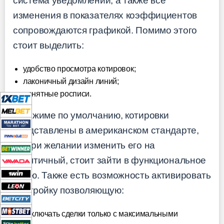
система уведомлений, а также все
изменения в показателях коэффициентов
сопровождаются графикой. Помимо этого
стоит выделить:
удобство просмотра котировок;
лаконичный дизайн линий;
понятные росписи.
В режиме по умолчанию, котировки
представлены в американском стандарте,
но при желании изменить его на
десятичный, стоит зайти в функциональное
меню. Также есть возможность активировать
настройку позволяющую:
заключать сделки только с максимальными