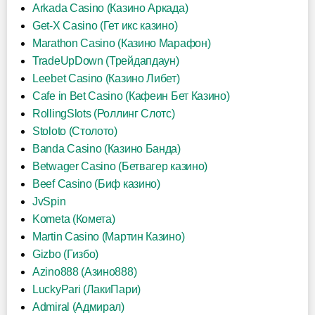
Arkada Casino (Казино Аркада)
Get-X Casino (Гет икс казино)
Marathon Casino (Казино Марафон)
TradeUpDown (Трейдапдаун)
Leebet Casino (Казино Либет)
Cafe in Bet Casino (Кафеин Бет Казино)
RollingSlots (Роллинг Слотс)
Stoloto (Столото)
Banda Casino (Казино Банда)
Betwager Casino (Бетвагер казино)
Beef Casino (Биф казино)
JvSpin
Kometa (Комета)
Martin Casino (Мартин Казино)
Gizbo (Гизбо)
Azino888 (Азино888)
LuckyPari (ЛакиПари)
Admiral (Адмирал)