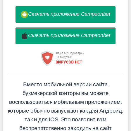
Скачать приложение Campeonbet
Скачать приложение Campeonbet
Вместо мобильной версии сайта
букмекерской конторы вы можете
воспользоваться мобильным приложением,
которые обычно выпускают как для Андроид,
так и для IOS. Это позволит вам
беспрепятственно заходить на сайт