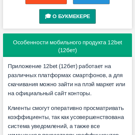
🎓 О БУКМЕКЕРЕ
Особенности мобильного продукта 12bet
(12бет)
Приложение 12bet (12бет) работает на
различных платформах смартфонов, а для
скачивания можно зайти на плэй маркет или
на официальный сайт конторы.
Клиенты смогут оперативно просматривать
коэффициенты, так как усовершенствована
система уведомлений, а также все