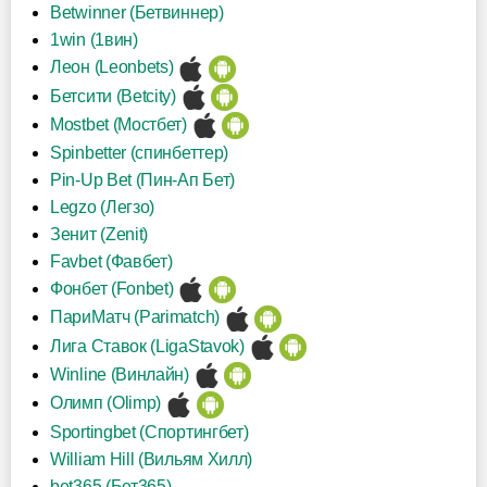
Betwinner (Бетвиннер)
1win (1вин)
Леон (Leonbets)
Бетсити (Betcity)
Mostbet (Мостбет)
Spinbetter (спинбеттер)
Pin-Up Bet (Пин-Ап Бет)
Legzo (Легзо)
Зенит (Zenit)
Favbet (Фавбет)
Фонбет (Fonbet)
ПариМатч (Parimatch)
Лига Ставок (LigaStavok)
Winline (Винлайн)
Олимп (Olimp)
Sportingbet (Спортингбет)
William Hill (Вильям Хилл)
bet365 (Бет365)