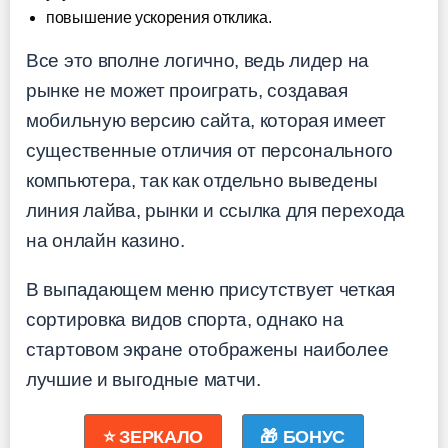
повышение ускорения отклика.
Все это вполне логично, ведь лидер на
рынке не может проиграть, создавая
мобильную версию сайта, которая имеет
существенные отличия от персонального
компьютера, так как отдельно выведены
линия лайва, рынки и ссылка для перехода
на онлайн казино.
В выпадающем меню присутствует четкая
сортировка видов спорта, однако на
стартовом экране отображены наиболее
лучшие и выгодные матчи.
⭐ ЗЕРКАЛО
🎁 БОНУС