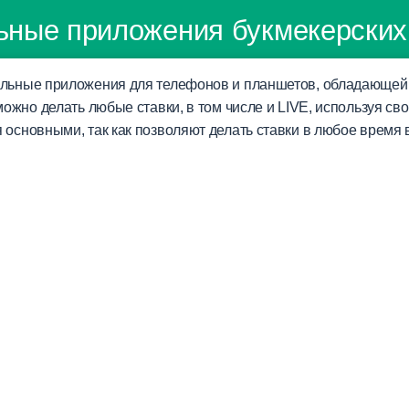
ные приложения букмекерских
льные приложения для телефонов и планшетов, обладающей
жно делать любые ставки, в том числе и LIVE, используя свой
основными, так как позволяют делать ставки в любое время в