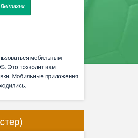
Betmaster
ользоваться мобильным
OS. Это позволит вам
ровки. Мобильные приложения
аходились.
стер)