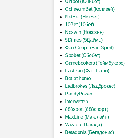
Unibet (Юнибет)
ColiseumBet (Колизей)
NetBet (НетБет)
10Bet (10бет)
Noxwin (Ноксвин)
5Dimes (5Даймс)
Фан Спорт (Fan Sport)
Sbobet (Сбобет)
Gamebookers (Геймбукерс)
FastPari (ФастПари)
Bet-at-home
Ladbrokes (Ладброкес)
PaddyPower
Interwetten
888sport (888спорт)
MaxLine (Макслайн)
Vavada (Вавада)
Betadonis (Бетадонис)