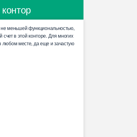
 контор
 не меньшей функциональностью,
 счет в этой конторе. Для многих
 любом месте, да еще и зачастую