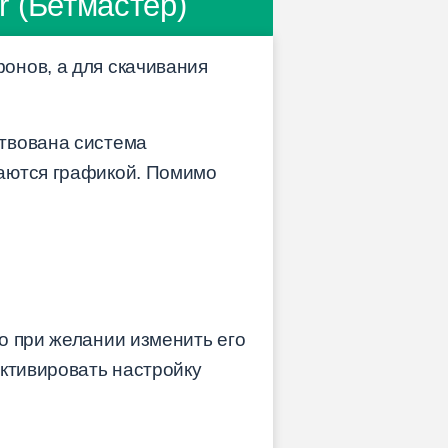
r (Бетмастер)
онов, а для скачивания
ствована система
даются графикой. Помимо
о при желании изменить его
активировать настройку