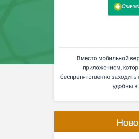
Скачат
Вместо мобильной вер
приложением, которы
беспрепятственно заходить 
удобны в 
Ново