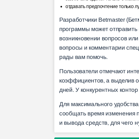
отдавать предпочтение только 
Разработчики Betmaster (Бе
программы может отправить 
возникновении вопросов или
вопросы и комментарии спец
рады вам помочь.
Пользователи отмечают инт
коэффициентов, а выделив о
дней. У конкурентных конто
Для максимального удобства
сообщать время изменения п
и вывода средств, для чего