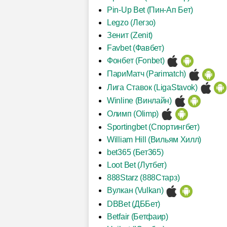
Pin-Up Bet (Пин-Ап Бет)
Legzo (Легзо)
Зенит (Zenit)
Favbet (Фавбет)
Фонбет (Fonbet)
ПариМатч (Parimatch)
Лига Ставок (LigaStavok)
Winline (Винлайн)
Олимп (Olimp)
Sportingbet (Спортингбет)
William Hill (Вильям Хилл)
bet365 (Бет365)
Loot Bet (Лутбет)
888Starz (888Старз)
Вулкан (Vulkan)
DBBet (ДББет)
Betfair (Бетфаир)