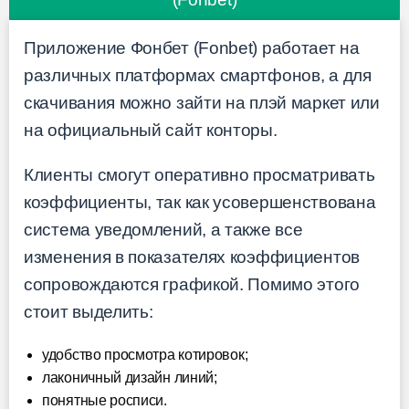
Приложение Фонбет (Fonbet) работает на
различных платформах смартфонов, а для
скачивания можно зайти на плэй маркет или
на официальный сайт конторы.
Клиенты смогут оперативно просматривать
коэффициенты, так как усовершенствована
система уведомлений, а также все
изменения в показателях коэффициентов
сопровождаются графикой. Помимо этого
стоит выделить:
удобство просмотра котировок;
лаконичный дизайн линий;
понятные росписи.