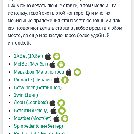
них можно делать любые ставки, в том числе и LIVE,
используя свой счет в этой конторе. Для многих
мобильные приложения становятся основными, так
как позволяют делать ставки в любое время в любом
месте, да еще и зачастую через более удобный
интерфейс.
1XBet (1Хбет)
MelBet (Мелбет)
Марафон (Marathonbet)
Pinnacle (Пинакл)
Betwinner (Бетвиннер)
1win (1вин)
Леон (Leonbets)
Бетсити (Betcity)
Mostbet (Мостбет)
Spinbetter (спинбеттер)
Pin-Up Bet (Пин-Ап Бет)