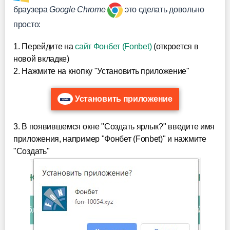
браузера
Google Chrome
это сделать довольно
просто:
1. Перейдите на
сайт Фонбет (Fonbet)
(откроется в
новой вкладке)
2. Нажмите на кнопку "Установить приложение"
Установить приложение
3. В появившемся окне "Создать ярлык?" введите имя
приложения, например "Фонбет (Fonbet)" и нажмите
"Создать"