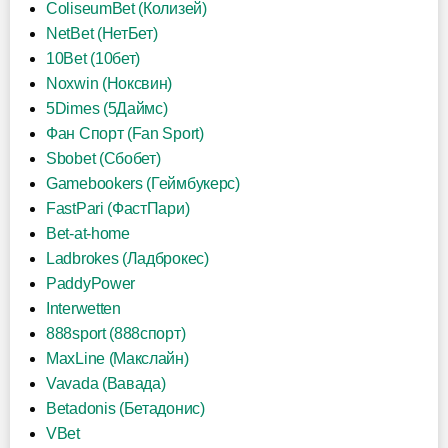
ColiseumBet (Колизей)
NetBet (НетБет)
10Bet (10бет)
Noxwin (Ноксвин)
5Dimes (5Даймс)
Фан Спорт (Fan Sport)
Sbobet (Сбобет)
Gamebookers (Геймбукерс)
FastPari (ФастПари)
Bet-at-home
Ladbrokes (Ладброкес)
PaddyPower
Interwetten
888sport (888спорт)
MaxLine (Макслайн)
Vavada (Вавада)
Betadonis (Бетадонис)
VBet