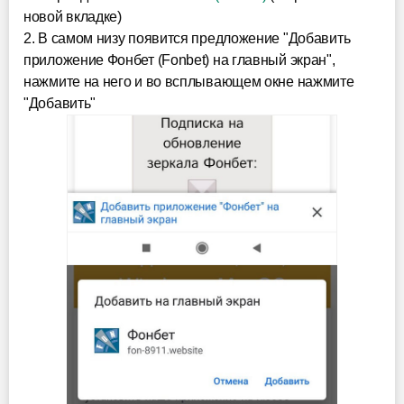
новой вкладке)
2. В самом низу появится предложение "Добавить
приложение Фонбет (Fonbet) на главный экран",
нажмите на него и во всплывающем окне нажмите
"Добавить"