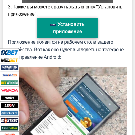
3. Также вы можете сразу нажать кнопку "Установить
приложение".
Установить
приложение
Приложение появится на рабочем столе вашего
устройства. Вот как оно будет выглядеть на телефоне
под управление Android: