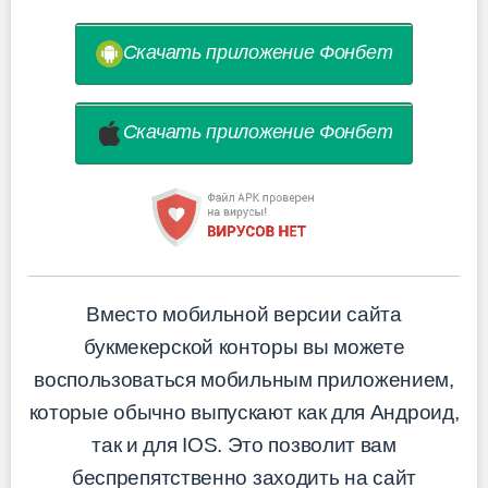
Скачать приложение Фонбет
Скачать приложение Фонбет
Вместо мобильной версии сайта
букмекерской конторы вы можете
воспользоваться мобильным приложением,
которые обычно выпускают как для Андроид,
так и для IOS. Это позволит вам
беспрепятственно заходить на сайт