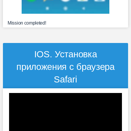
Mission completed!
IOS. Установка
приложения с браузера
Safari