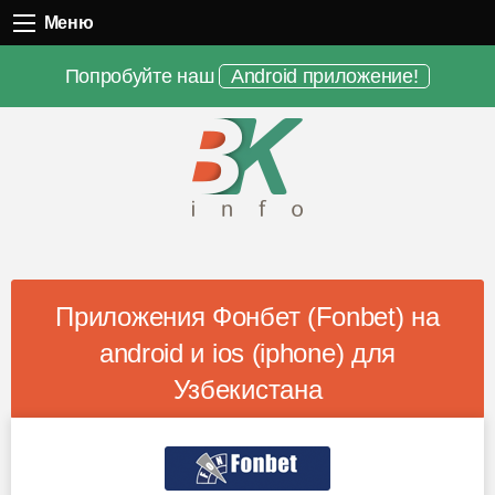
Меню
Меню
Попробуйте наш
Android приложение!
Приложения Фонбет (Fonbet) на
android и ios (iphone) для
Узбекистана