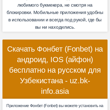
любимого букмекера, не смотря на
блокировки. Мобильные приложения удобны
в использовании и всегда под рукой, где бы
вы ни находились.
Скачать Фонбет (Fonbet) на
андроид, IOS (айфон)
бесплатно на русском для
Узбекистана - uz.bk-
info.asia
Приложение Фонбет (Fonbet) вы можете установить на