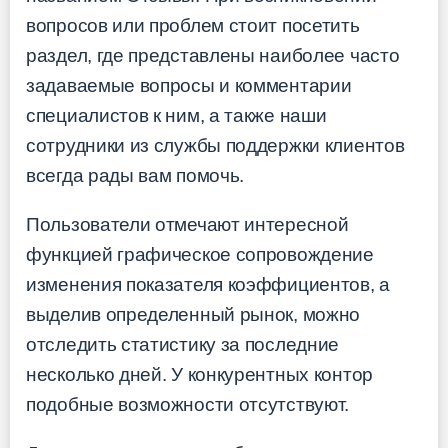
вопросов или проблем стоит посетить
раздел, где представлены наиболее часто
задаваемые вопросы и комментарии
специалистов к ним, а также наши
сотрудники из службы поддержки клиентов
всегда рады вам помочь.
Пользователи отмечают интересной
функцией графическое сопровождение
изменения показателя коэффициентов, а
выделив определенный рынок, можно
отследить статистику за последние
несколько дней. У конкурентных контор
подобные возможности отсутствуют.