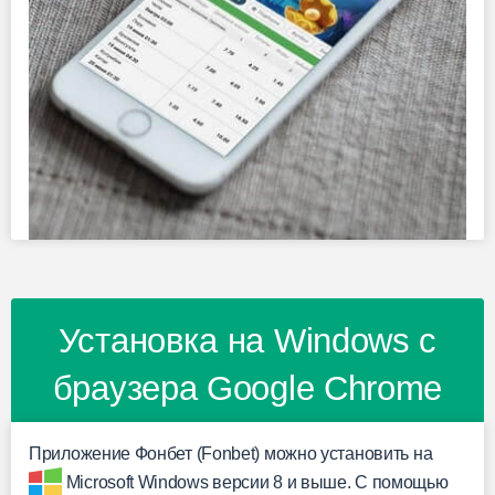
Установка на Windows с
браузера Google Chrome
Приложение Фонбет (Fonbet) можно установить на
Microsoft Windows версии 8 и выше. С помощью