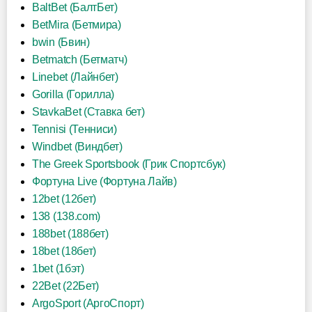
BaltBet (БалтБет)
BetMira (Бетмира)
bwin (Бвин)
Betmatch (Бетматч)
Linebet (Лайнбет)
Gorilla (Горилла)
StavkaBet (Ставка бет)
Tennisi (Тенниси)
Windbet (Виндбет)
The Greek Sportsbook (Грик Спортсбук)
Фортуна Live (Фортуна Лайв)
12bet (12бет)
138 (138.com)
188bet (188бет)
18bet (18бет)
1bet (1бэт)
22Bet (22Бет)
ArgoSport (АргоСпорт)