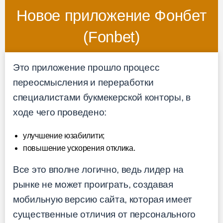
Новое приложение Фонбет
(Fonbet)
Это приложение прошло процесс
переосмысления и переработки
специалистами букмекерской конторы, в
ходе чего проведено:
улучшение юзабилити;
повышение ускорения отклика.
Все это вполне логично, ведь лидер на
рынке не может проиграть, создавая
мобильную версию сайта, которая имеет
существенные отличия от персонального