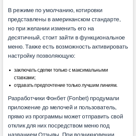
В режиме по умолчанию, котировки
представлены в американском стандарте,
но при желании изменить его на
десятичный, стоит зайти в функциональное
меню. Также есть возможность активировать
настройку позволяющую:
заключать сделки только с максимальными
ставками;
отдавать предпочтение только лучшим линиям.
Разработчики Фонбет (Fonbet) продумали
приложение до мелочей и пользователь,
прямо из программы может отправить свой
отклик для них посредством меню под
названием Отзывы. При возникновении