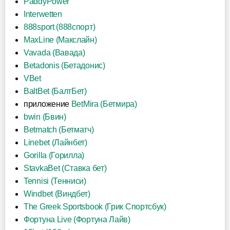
PaddyPower
Interwetten
888sport (888спорт)
MaxLine (Макслайн)
Vavada (Вавада)
Betadonis (Бетадонис)
VBet
BaltBet (БалтБет)
приложение
BetMira (Бетмира)
bwin (Бвин)
Betmatch (Бетматч)
Linebet (Лайнбет)
Gorilla (Горилла)
StavkaBet (Ставка бет)
Tennisi (Тенниси)
Windbet (Виндбет)
The Greek Sportsbook (Грик Спортсбук)
Фортуна Live (Фортуна Лайв)