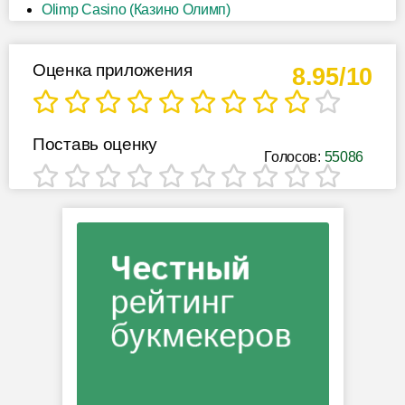
Olimp Casino (Казино Олимп)
Оценка приложения
8.95/10
Поставь оценку
Голосов:
55086