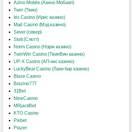
Azino Mobile (Азино Мобаил)
Twin (Твин)
Iris Casino (Ирис казино)
Mad Casino (Мэд казино)
Sever (север)
Slott (Слотт)
Norm Casino (Норм казино)
TwinWin Casino (ТвинВин казино)
UP-X Casino (АП-икс казино)
LuckyBear Casino (Лаки бир казино)
Blaze Casino
Brazino777
31Bet
NineCasino
MRjackBet
KTO Casino
Pixbet
Prazer