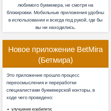
любимого букмекера, не смотря на
блокировки. Мобильные приложения удобны
в использовании и всегда под рукой, где бы
вы ни находились.
Новое приложение BetMira
(Бетмира)
Это приложение прошло процесс
переосмысления и переработки
специалистами букмекерской конторы, в
ходе чего проведено:
улучшение юзабилити;