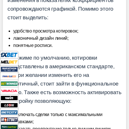
изменения в показателях коэффициентов
сопровождаются графикой. Помимо этого
стоит выделить:
удобство просмотра котировок;
лаконичный дизайн линий;
понятные росписи.
В режиме по умолчанию, котировки
представлены в американском стандарте,
но при желании изменить его на
десятичный, стоит зайти в функциональное
меню. Также есть возможность активировать
настройку позволяющую:
заключать сделки только с максимальными
ставками;
отдавать предпочтение только лучшим линиям.