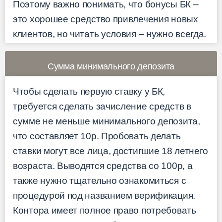
Поэтому важно понимать, что бонусы БК –
это хорошее средство привлечения новых
клиентов, но читать условия – нужно всегда.
Сумма минимального депозита
Чтобы сделать первую ставку у БК,
требуется сделать зачисление средств в
сумме не меньше минимального депозита,
что составляет 10р. Пробовать делать
ставки могут все лица, достигшие 18 летнего
возраста. Выводятся средства со 100р, а
также нужно тщательно ознакомиться с
процедурой под названием верификация.
Контора имеет полное право потребовать