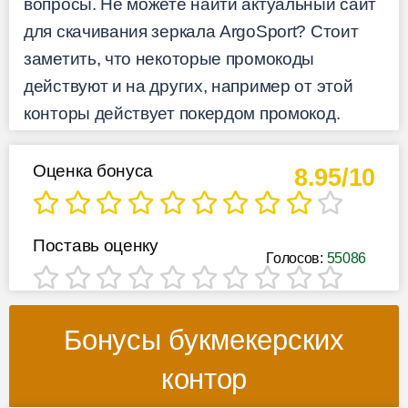
вопросы. Не можете найти актуальный сайт
для скачивания зеркала ArgoSport? Стоит
заметить, что некоторые промокоды
действуют и на других, например от этой
конторы действует покердом промокод.
Оценка бонуса
8.95/10
Поставь оценку
Голосов:
55086
Бонусы букмекерских
контор