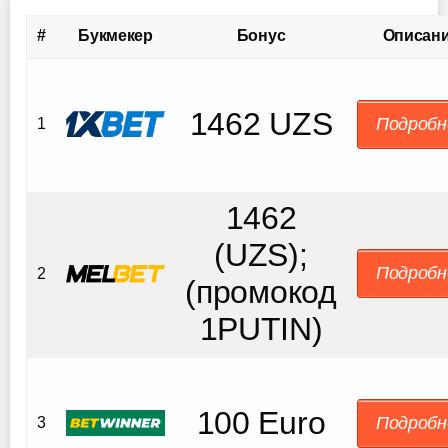
#
Букмекер
Бонус
Описан
1462 UZS
Подробн
1
1462
(UZS);
Подробн
2
(промокод
1PUTIN)
100 Euro
Подробн
3