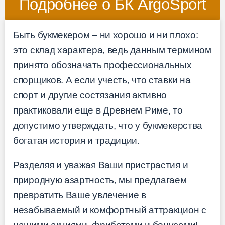
Подробнее о БК ArgoSport
Быть букмекером – ни хорошо и ни плохо:
это склад характера, ведь данным термином
принято обозначать профессиональных
спорщиков. А если учесть, что ставки на
спорт и другие состязания активно
практиковали еще в Древнем Риме, то
допустимо утверждать, что у букмекерства
богатая история и традиции.
Разделяя и уважая Ваши пристрастия и
природную азартность, мы предлагаем
превратить Ваше увлечение в
незабываемый и комфортный аттракцион с