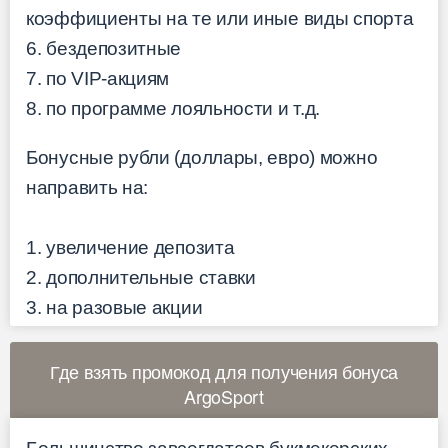
коэффициенты на те или иные виды спорта
6. бездепозитные
7. по VIP-акциям
8. по программе лояльности и т.д.
Бонусные рубли (доллары, евро) можно
направить на:
1. увеличение депозита
2. дополнительные ставки
3. на разовые акции
Где взять промокод для получения бонуса
ArgoSport