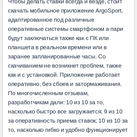
Чтобы делать ставки всегда и везде, стоит
скачать мобильное приложение ArgoSport,
адаптированное под различные
оперативные системы смартфоном а пари
будут заключаться также как с ПК или
планшета в реальном времени или в
заранее запланированные часы. Со
скачиванием не возникнет проблем, также
как и с установкой. Приложение работает
оперативно, без сбоев и затормаживания.
По многочисленным отзывам,
разработчикам дали: 10 из 10 за то,
насколько быстро все загружается; 9 из 10
за оперативность приема ставок; 10 из 10 за
то, насколько гибко и удобно функционирует