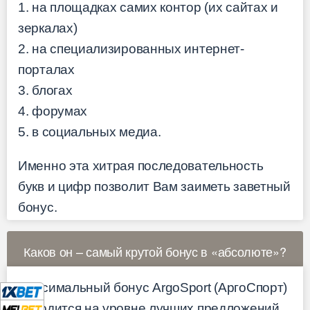
1. на площадках самих контор (их сайтах и
зеркалах)
2. на специализированных интернет-
порталах
3. блогах
4. форумах
5. в социальных медиа.
Именно эта хитрая последовательность
букв и цифр позволит Вам заиметь заветный
бонус.
Каков он – самый крутой бонус в «абсолюте»?
Максимальный бонус ArgoSport (АргоСпорт)
находится на уровне лучших предложений