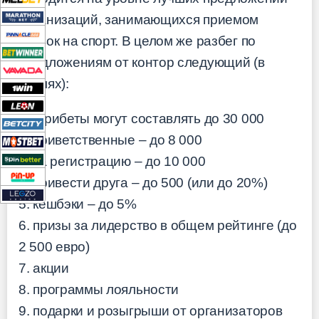
организаций, занимающихся приемом
ставок на спорт. В целом же разбег по
предложениям от контор следующий (в
рублях):
1. фрибеты могут составлять до 30 000
2. приветственные – до 8 000
3. за регистрацию – до 10 000
4. привести друга – до 500 (или до 20%)
5. кешбэки – до 5%
6. призы за лидерство в общем рейтинге (до
2 500 евро)
7. акции
8. программы лояльности
9. подарки и розыгрыши от организаторов