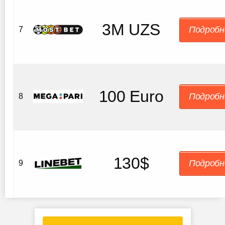
3M UZS
Подробн
7
100 Euro
Подробн
8
130$
Подробн
9