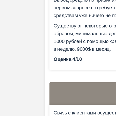
первом запросе потребует
средствам уже ничего не п
Существуют некоторые огр
образом, минимальные депоз
1000 рублей с помощью кре
в неделю, 9000$ в месяц.
Оценка 4/10
Связь с клиентами осущест