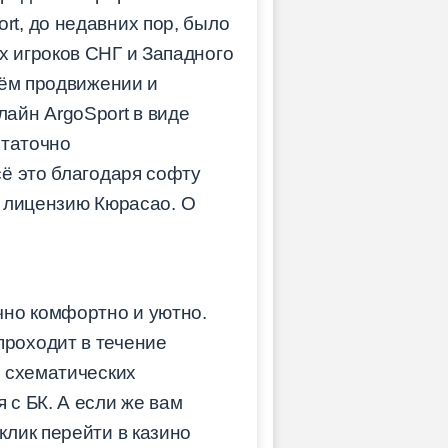
t, до недавних пор, было
х игроков СНГ и Западного
оём продвижении и
айн ArgoSport в виде
статочно
сё это благодаря софту
ет лицензию Кюрасао. О
чно комфортно и уютно.
проходит в течение
и схематических
 с БК. А если же вам
клик перейти в казино