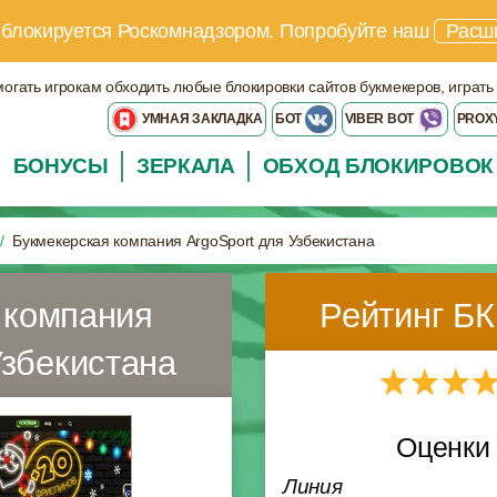
 блокируется Роскомнадзором.
Попробуйте наш
Расш
могать игрокам обходить любые блокировки сайтов букмекеров, играть
УМНАЯ ЗАКЛАДКА
БОТ
VIBER BOT
PROX
БОНУСЫ
ЗЕРКАЛА
ОБХОД БЛОКИРОВОК
Букмекерская компания ArgoSport для Узбекистана
 компания
Рейтинг Б
Узбекистана
Оценки 
Линия