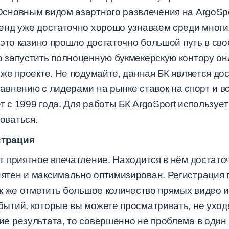
сновным видом азартного развлечения на ArgoSpor
енд уже достаточно хорошо узнаваем среди многи
а это казино прошло достаточно большой путь в св
 запустить полноценную букмекерскую контору онл
 же проекте. Не подумайте, данная БК является до
авнению с лидерами на рынке ставок на спорт и в
ет с 1999 года. Для работы БК ArgoSport использу
оваться.
страция
т приятное впечатление. Находится в нём достато
ятен и максимально оптимизирован. Регистрация 
ак же отметить большое количество прямых видео 
ытий, которые вы можете просматривать, не уходя
е результата, то совершенно не проблема в один 