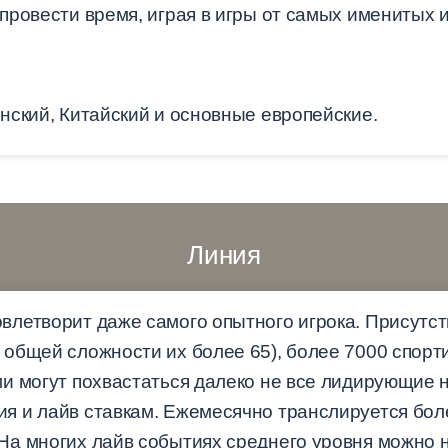
 провести время, играя в игры от самых именитых 
инский, Китайский и основные европейские.
Линия
влетворит даже самого опытного игрока. Присутс
 общей сложности их более 65), более 7000 спорт
ми могут похвастаться далеко не все лидирующие н
я и лайв ставкам. Ежемесячно транслируется бол
 На многих лайв событиях среднего уровня можно 