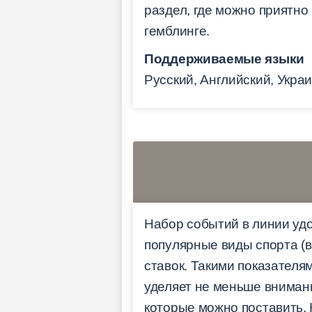
раздел, где можно приятно
гемблинге.
Поддерживаемые языки
Русский, Английский, Укра
Набор событий в линии удо
популярные виды спорта (в
ставок. Такими показателя
уделяет не меньше внимани
которые можно поставить.