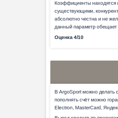
Коэффициенты находятся п
существующими, конкурент
абсолютно честна и не жел
данный параметр обещает
Оценка 4/10
В ArgoSport можно делать с
пополнять счёт можно горазд
Electron, MasterCard, Янде
Вывод средств по правилам