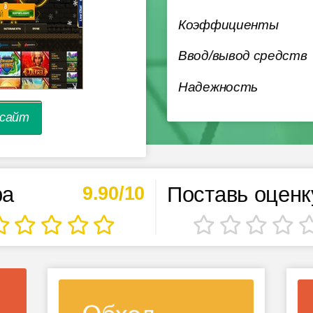
Коэффициенты
Ввод/вывод средств
Надежность
 сайт
ра
9.90/10
Поставь оценк