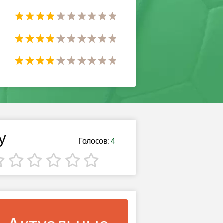
у
Голосов:
4