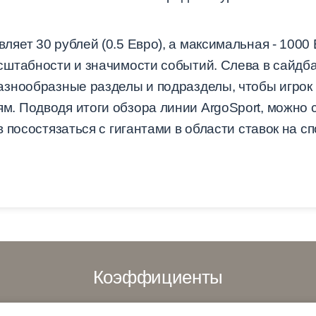
ляет 30 рублей (0.5 Евро), а максимальная - 1000
сштабности и значимости событий. Слева в сайдб
азнообразные разделы и подразделы, чтобы игрок 
. Подводя итоги обзора линии ArgoSport, можно с
в посостязаться с гигантами в области ставок на сп
Коэффициенты