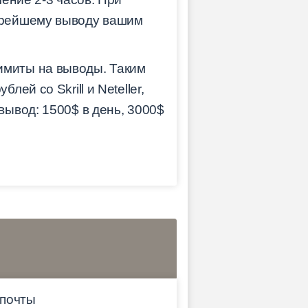
корейшему выводу вашим
имиты на выводы. Таким
ей со Skrill и Neteller,
вывод: 1500$ в день, 3000$
 почты