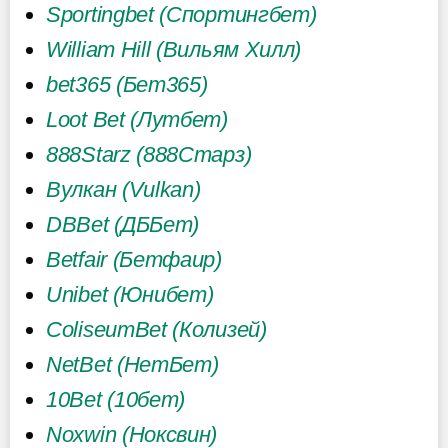
Sportingbet (Спортингбет)
William Hill (Вильям Хилл)
bet365 (Бет365)
Loot Bet (Лутбет)
888Starz (888Старз)
Вулкан (Vulkan)
DBBet (ДББет)
Betfair (Бетфаир)
Unibet (Юнибет)
ColiseumBet (Колизей)
NetBet (НетБет)
10Bet (10бет)
Noxwin (Ноксвин)