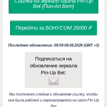
Ссылка на зеркало сайта Pin-Up
Bet (Пин-Ап Бет)
Перейти за БОНУСОМ 25000 ₽
Последнее обновление: 09:59 08.08.2026 (GMT +3)
Подписаться на
обновление зеркала
Pin-Up Bet:
Мы постоянно следим и обновляем ссылку, чтобы
она была рабочей и перенаправляла на сайт Pin-Up
Bet