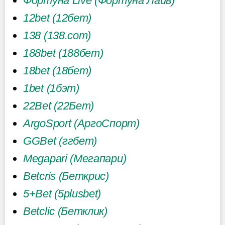
Фортуна Live (Фортуна Лайв)
12bet (12бет)
138 (138.com)
188bet (188бет)
18bet (18бет)
1bet (1бэт)
22Bet (22Бет)
ArgoSport (АргоСпорт)
GGBet (ггбет)
Megapari (Мегапари)
Betcris (Беткрис)
5+Bet (5plusbet)
Betclic (Бетклик)