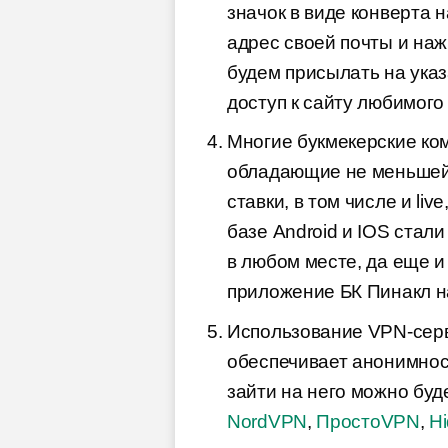
значок в виде конверта 
адрес своей почты и на
будем присылать на указ
доступ к сайту любимого
Многие букмекерские ко
обладающие не меньшей
ставки, в том числе и li
базе Android и IOS стал
в любом месте, да еще 
приложение БК Пинакл н
Использование VPN-серв
обеспечивает анонимнос
зайти на него можно бу
NordVPN
,
ПростоVPN
,
H