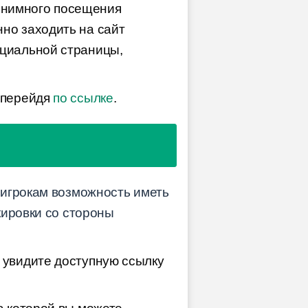
онимного посещения
но заходить на сайт
ициальной страницы,
, перейдя
по ссылке
.
 игрокам возможность иметь
кировки со стороны
ы увидите доступную ссылку