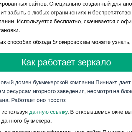
ированных сайтов. Специально созданный для ан
ит забыть о любых ограничениях и беспрепятствен
пании. Используется бесплатно, скачивается с оф
тановки.
ых способах обхода блокировок вы можете узнать
Как работает зеркало
новый домен букмекерской компании Пиннакл дает
ем ресурсам игорного заведения, несмотря на бло
на. Работает оно просто:
, используя
данную ссылку
. В открывшемся окне в
 данного букмекера.