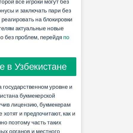
орой все игроки могут без
онусы и заключать пари без
 реагировать на блокировки
телям актуальные новые
но без проблем, перейдя
по
e в Узбекистане
а государственном уровне и
кистана букмекерской
учив лицензию, букмекерам
 хотят и предпочитают, как и
нно поэтому часть таких
ных органов и местного