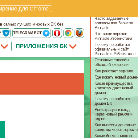
Что важно знать
ирение для Chrome
Рейтинг букмекера
Часто задаваемые
вопросы про Зеркало
 в самых лучших мировых БК без
Pinnacle
Y
TELEGRAM BOT
Что такое зеркало
Pinnacle Узбекистана
Почему не работает
ПРИЛОЖЕНИЯ БК
официальный сайт
Pinnacle в Узбекистане
Основные способы
обхода блокировки
Как работает зеркало
Где искать новый доме
Какие преимущества
клиентам дает новый
домен
Почему не работает
домен БК
Регистрация и вход
через новый рабочий
адрес
Как вывести денежные
средства через зеркало
Какие бонусы можно