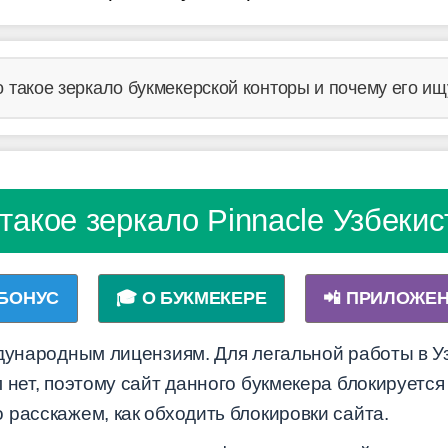
о такое зеркало букмекерской конторы и почему его ищ
такое зеркало Pinnacle Узбеки
 БОНУС
🎓 О БУКМЕКЕРЕ
📲 ПРИЛОЖЕ
ждународным лицензиям. Для легальной работы в У
л нет, поэтому сайт данного букмекера блокирует
расскажем, как обходить блокировки сайта.