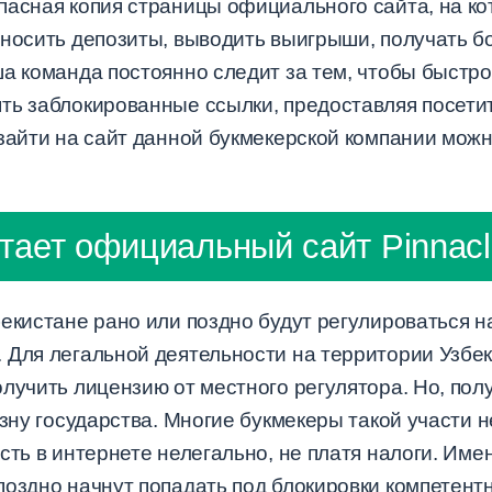
асная копия страницы официального сайта, на кот
вносить депозиты, выводить выигрыши, получать б
а команда постоянно следит за тем, чтобы быстро
ть заблокированные ссылки, предоставляя посети
 зайти на сайт данной букмекерской компании мож
тает официальный сайт Pinnacl
екистане рано или поздно будут регулироваться н
 Для легальной деятельности на территории Узбе
лучить лицензию от местного регулятора. Но, пол
зну государства. Многие букмекеры такой участи не
сть в интернете нелегально, не платя налоги. Име
поздно начнут попадать под блокировки компетент