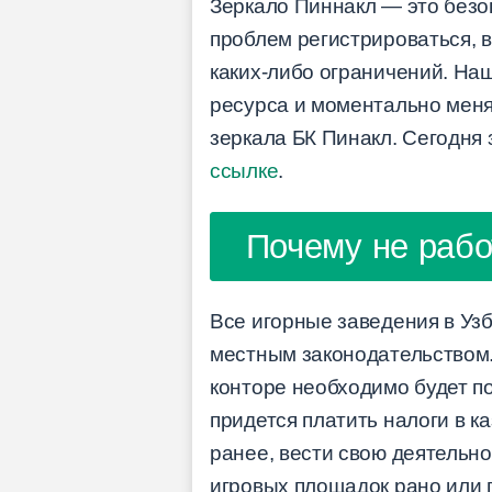
Зеркало Пиннакл — это безоп
проблем регистрироваться, 
каких-либо ограничений. Наш
ресурса и моментально меня
зеркала БК Пинакл. Сегодня
ссылке
.
Почему не рабо
Все игорные заведения в Узб
местным законодательством.
конторе необходимо будет по
придется платить налоги в ка
ранее, вести свою деятельно
игровых площадок рано или 