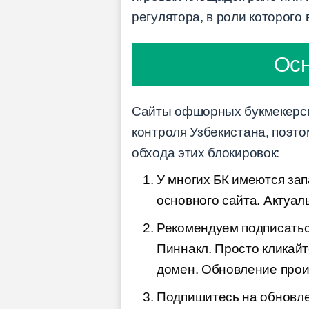
регулятора, в роли которого
Осн
Сайты офшорных букмекерски
контроля Узбекистана, поэт
обхода этих блокировок:
У многих БК имеются за
основного сайта. Актуал
Рекомендуем подписать
Пиннакл. Просто кликайт
домен. Обновление прои
Подпишитесь на обновле