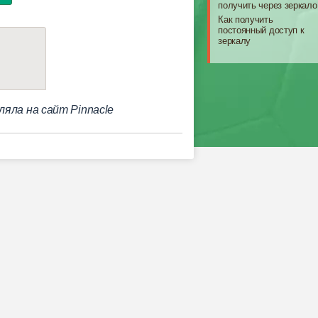
получить через зеркало
Как получить
постоянный доступ к
зеркалу
:
ляла на сайт Pinnacle