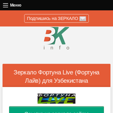
Меню
Меню
Подпишись на ЗЕРКАЛО
Зеркало Фортуна Live (Фортуна
Лайв) для Узбекистана