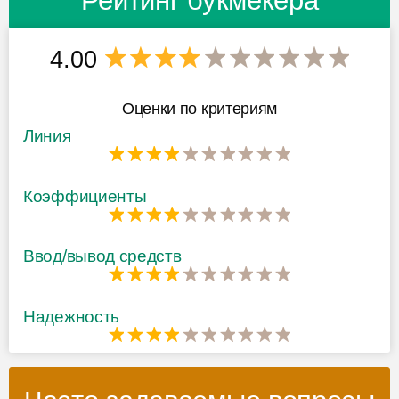
Рейтинг букмекера
4.00
Оценки по критериям
Линия
Коэффициенты
Ввод/вывод средств
Надежность