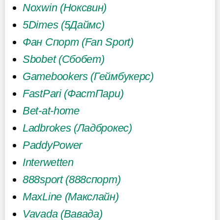
Noxwin (Ноксвин)
5Dimes (5Даймс)
Фан Спорт (Fan Sport)
Sbobet (Сбобет)
Gamebookers (Геймбукерс)
FastPari (ФастПари)
Bet-at-home
Ladbrokes (Ладброкес)
PaddyPower
Interwetten
888sport (888спорт)
MaxLine (Макслайн)
Vavada (Вавада)