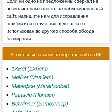
Если ни одно из предложенных зеркал не
позволяет вам попасть на заблокированный
сайт, напишите нам для исправления
ошибки или получения подсказки по
использованию другого способа обхода
блокировки
Актуальные ссылки на зеркала сайтов БК
1XBet (1Хбет)
MelBet (Мелбет)
Марафон (Marathonbet)
Pinnacle (Пинакл)
Betwinner (Бетвиннер)