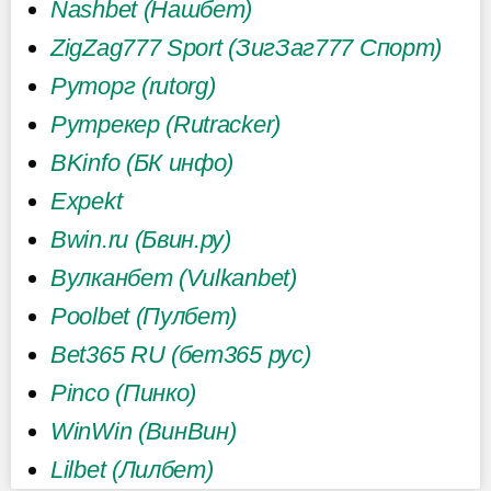
Nashbet (Нашбет)
ZigZag777 Sport (ЗигЗаг777 Спорт)
Руторг (rutorg)
Рутрекер (Rutracker)
BKinfo (БК инфо)
Expekt
Bwin.ru (Бвин.ру)
Вулканбет (Vulkanbet)
Poolbet (Пулбет)
Bet365 RU (бет365 рус)
Pinco (Пинко)
WinWin (ВинВин)
Lilbet (Лилбет)