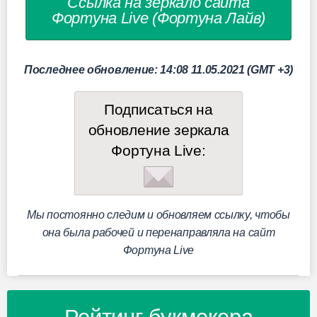
Ссылка на зеркало сайта
Фортуна Live (Фортуна Лайв)
Последнее обновление: 14:08 11.05.2021 (GMT +3)
Подписаться на
обновление зеркала
Фортуна Live:
Мы постоянно следим и обновляем ссылку, чтобы
она была рабочей и перенаправляла на сайт
Фортуна Live