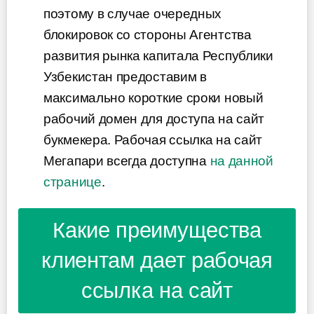
поэтому в случае очередных
блокировок со стороны Агентства
развития рынка капитала Республики
Узбекистан предоставим в
максимально короткие сроки новый
рабочий домен для доступа на сайт
букмекера. Рабочая ссылка на сайт
Мегапари всегда доступна
на данной
странице
.
Какие преимущества
клиентам дает рабочая
ссылка на сайт