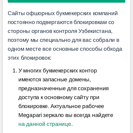
Сайты офшорных букмекерских компаний
постоянно подвергаются блокировкам со
стороны органов контроля Узбекистана,
поэтому мы специально для вас собрали в
одном месте все основные способы обхода
этих блокировок:
У многих букмекерских контор
имеются запасные домены,
предназначенные для сохранения
доступа к основному сайту при
блокировке. Актуальное рабочее
Megapari зеркало вы всегда найдете
на данной странице
.