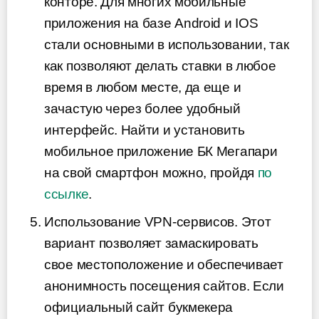
конторе. Для многих мобильные
приложения на базе Android и IOS
стали основными в использовании, так
как позволяют делать ставки в любое
время в любом месте, да еще и
зачастую через более удобный
интерфейс. Найти и установить
мобильное приложение БК Мегапари
на свой смартфон можно, пройдя
по
ссылке
.
Использование VPN-сервисов. Этот
вариант позволяет замаскировать
свое местоположение и обеспечивает
анонимность посещения сайтов. Если
официальный сайт букмекера