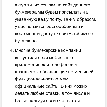
актуальные ссылки на сайт данного
букмекера мы будем присылать на
указанную вашу почту. Таким образом,
у вас появится бесперебойный и
постоянный доступ к сайту любимого
букмекера.
Многие букмекерские компании
выпустили свои мобильные
приложения для телефонов и
планшетов, обладающие не меньшей
функциональностью, чем
официальные сайты. В них можно
делать любые ставки, в том числе и
live, используя свой счет в этой