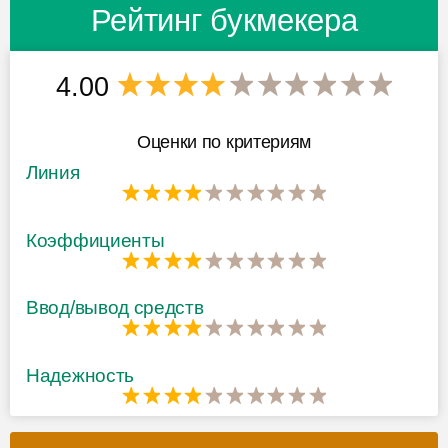
Рейтинг букмекера
4.00
Оценки по критериям
Линия
Коэффициенты
Ввод/вывод средств
Надежность