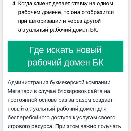
Когда клиент делает ставку на одном
рабочем домене, то она отобразится
при авторизации и через другой
актуальный рабочий домен БК.
Где искать новый
рабочий домен БК
Администрация букмекерской компании
Мегапари в случае блокировок сайта на
постоянной основе раз за разом создает
новый актуальный рабочий домен для
бесперебойного доступа к услугам своего
игрового ресурса. При этом важно получать