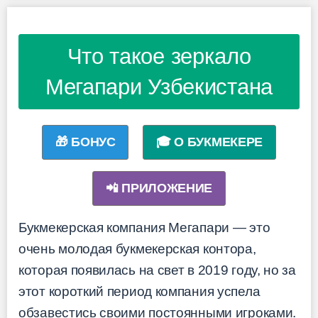
Что такое зеркало
Мегапари Узбекистана
🎁 БОНУС
🎓 О БУКМЕКЕРЕ
📲 ПРИЛОЖЕНИЕ
Букмекерская компания Мегапари — это
очень молодая букмекерская контора,
которая появилась на свет в 2019 году, но за
этот короткий период компания успела
обзавестись своими постоянными игроками.