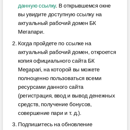
данную ссылку
. В открывшемся окне
вы увидите доступную ссылку на
актуальный рабочий домен БК
Мегапари.
Когда пройдете по ссылке на
актуальный рабочий домен, откроется
копия официального сайта БК
Megapari, на которой вы можете
полноценно пользоваться всеми
ресурсами данного сайта
(регистрация, ввод и вывод денежных
средств, получение бонусов,
совершение пари и т. д.).
Подпишитесь на обновление