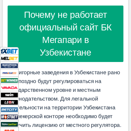
Почему не работает
официальный сайт БК
Мегапари в
Узбекистане
Все игорные заведения в Узбекистане рано
или поздно будут регулироваться на
государственном уровне и местным
законодательством. Для легальной
деятельности на территории Узбекистана
букмекерской конторе необходимо будет
получить лицензию от местного регулятора.