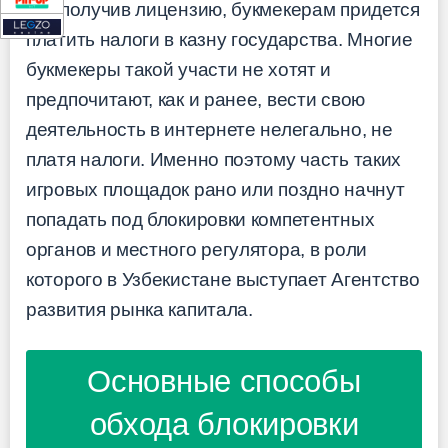
Но, получив лицензию, букмекерам придется
платить налоги в казну государства. Многие
букмекеры такой участи не хотят и
предпочитают, как и ранее, вести свою
деятельность в интернете нелегально, не
платя налоги. Именно поэтому часть таких
игровых площадок рано или поздно начнут
попадать под блокировки компетентных
органов и местного регулятора, в роли
которого в Узбекистане выступает Агентство
развития рынка капитала.
Основные способы
обхода блокировки