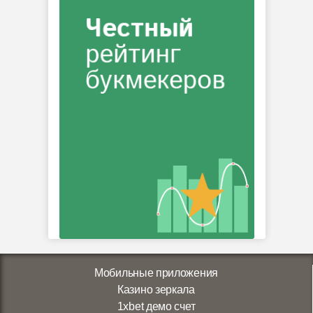
Мобильные приложения
Казино зеркала
1xbet демо счет