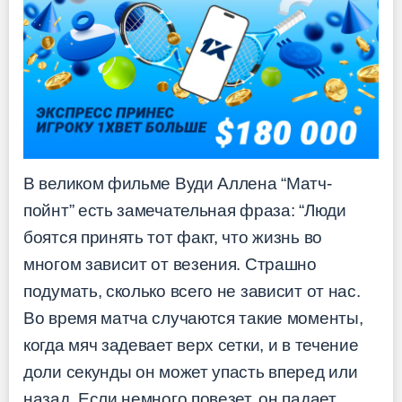
В великом фильме Вуди Аллена “Матч-
пойнт” есть замечательная фраза: “Люди
боятся принять тот факт, что жизнь во
многом зависит от везения. Страшно
подумать, сколько всего не зависит от нас.
Во время матча случаются такие моменты,
когда мяч задевает верх сетки, и в течение
доли секунды он может упасть вперед или
назад. Если немного повезет, он падает