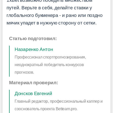
1xBet возможно победить множеством
путей. Верьте в себя, делайте ставки у
глобального букмекера - и рано или поздно
мячик упадет в нужную сторону от сетки.
Статью подготовил:
Назаренко Антон
Профессионал спортпрогнозирования,
неоднократный победитель конкурсов
прогнозов.
Материал проверил:
Донсков Евгений
Главный редактор, профессиональный каппер и
сооснователь проекта Betteam.pro.