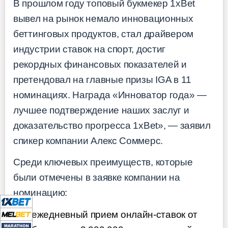
В прошлом году топовый букмекер 1xBet
вывел на рынок немало инновационных
беттинговых продуктов, стал драйвером
индустрии ставок на спорт, достиг
рекордных финансовых показателей и
претендовал на главные призы IGA в 11
номинациях. Награда «‎Инноватор года» —
лучшее подтверждение наших заслуг и
доказательство прогресса 1xBet»‎, — заявил
спикер компании Алекс Соммерс.
Среди ключевых преимуществ, которые
были отмечены в заявке компании на
номинацию:
ежедневный прием онлайн-ставок от