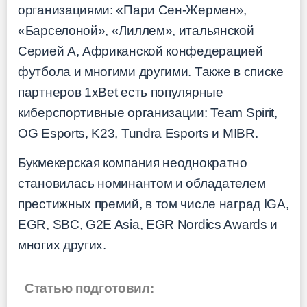
организациями: «Пари Сен-Жермен»,
«Барселоной», «Лиллем», итальянской
Серией А, Африканской конфедерацией
футбола и многими другими. Также в списке
партнеров 1xBet есть популярные
киберспортивные организации: Team Spirit,
OG Esports, K23, Tundra Esports и MIBR.
Букмекерская компания неоднократно
становилась номинантом и обладателем
престижных премий, в том числе наград IGA,
EGR, SBC, G2E Asia, EGR Nordics Awards и
многих других.
Статью подготовил: