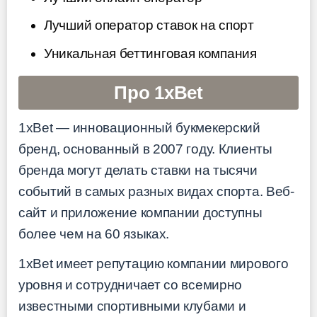
Лучший оператор ставок на спорт
Уникальная беттинговая компания
Про 1xBet
1xBet — инновационный букмекерский
бренд, основанный в 2007 году. Клиенты
бренда могут делать ставки на тысячи
событий в самых разных видах спорта. Веб-
сайт и приложение компании доступны
более чем на 60 языках.
1xBet имеет репутацию компании мирового
уровня и сотрудничает со всемирно
известными спортивными клубами и