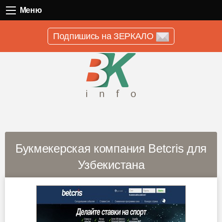
Меню
Меню
Подпишись на ЗЕРКАЛО
Букмекерская компания Betcris для
Узбекистана