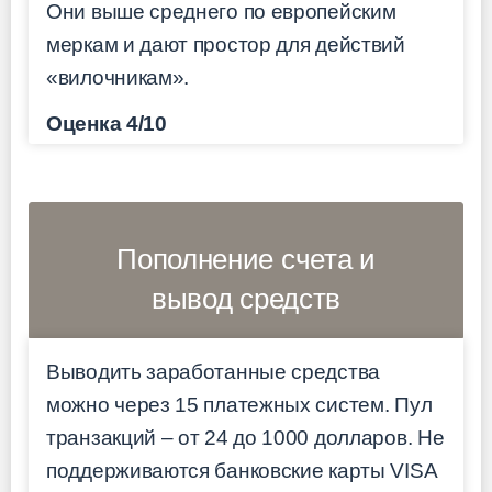
Они выше среднего по европейским
меркам и дают простор для действий
«вилочникам».
Оценка 4/10
Пополнение счета и
вывод средств
Выводить заработанные средства
можно через 15 платежных систем. Пул
транзакций – от 24 до 1000 долларов. Не
поддерживаются банковские карты VISA