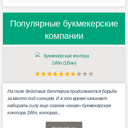
Популярные букмекерские
компании
На поле действия беттеров продолжается борьба
за место под солнцем. И в это время начинает
набирать силу еще совсем «юная» букмекерская
контора 1Win, которая...