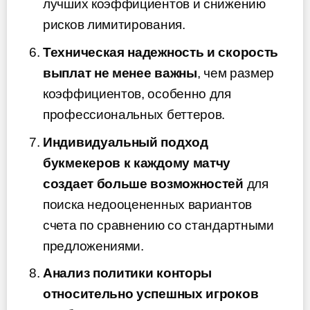
лучших коэффициентов и снижению
рисков лимитирования.
Техническая надежность и скорость
выплат не менее важны
, чем размер
коэффициентов, особенно для
профессиональных беттеров.
Индивидуальный подход
букмекеров к каждому матчу
создает больше возможностей
для
поиска недооцененных вариантов
счета по сравнению со стандартными
предложениями.
Анализ политики конторы
относительно успешных игроков