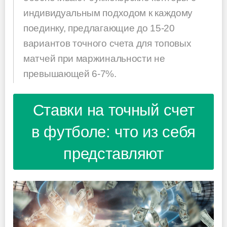
индивидуальным подходом к каждому
поединку, предлагающие до 15-20
вариантов точного счета для топовых
матчей при маржинальности не
превышающей 6-7%.
Ставки на точный счет
в футболе: что из себя
представляют