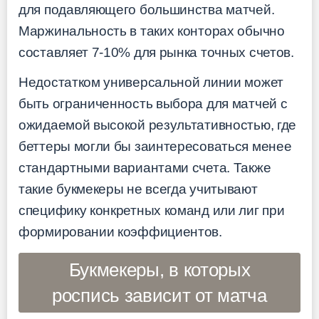
для подавляющего большинства матчей.
Маржинальность в таких конторах обычно
составляет 7-10% для рынка точных счетов.
Недостатком универсальной линии может
быть ограниченность выбора для матчей с
ожидаемой высокой результативностью, где
беттеры могли бы заинтересоваться менее
стандартными вариантами счета. Также
такие букмекеры не всегда учитывают
специфику конкретных команд или лиг при
формировании коэффициентов.
Букмекеры, в которых
роспись зависит от матча