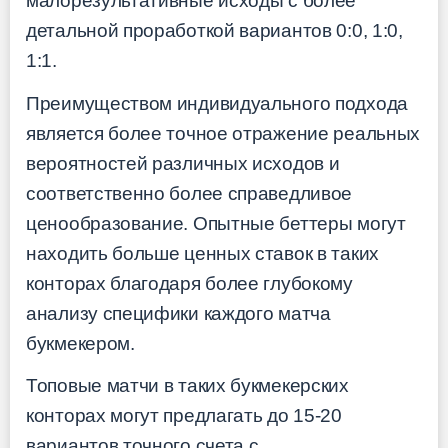
малорезультативные исходы с более
детальной проработкой вариантов 0:0, 1:0,
1:1.
Преимуществом индивидуального подхода
является более точное отражение реальных
вероятностей различных исходов и
соответственно более справедливое
ценообразование. Опытные беттеры могут
находить больше ценных ставок в таких
конторах благодаря более глубокому
анализу специфики каждого матча
букмекером.
Топовые матчи в таких букмекерских
конторах могут предлагать до 15-20
вариантов точного счета с