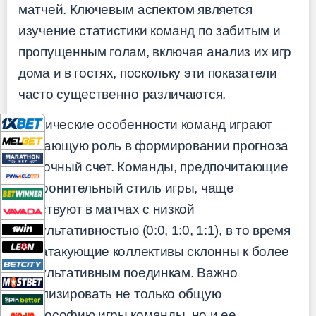
матчей. Ключевым аспектом является
изучение статистики команд по забитым и
пропущенным голам, включая анализ их игр
дома и в гостях, поскольку эти показатели
часто существенно различаются.
Тактические особенности команд играют
решающую роль в формировании прогноза
на точный счет. Команды, предпочитающие
оборонительный стиль игры, чаще
участвуют в матчах с низкой
результативностью (0:0, 1:0, 1:1), в то время
как атакующие коллективы склонны к более
результативным поединкам. Важно
анализировать не только общую
философию игры команды, но и ее