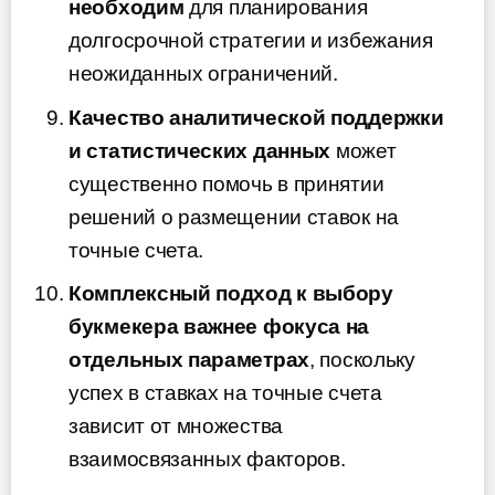
необходим
для планирования
долгосрочной стратегии и избежания
неожиданных ограничений.
Качество аналитической поддержки
и статистических данных
может
существенно помочь в принятии
решений о размещении ставок на
точные счета.
Комплексный подход к выбору
букмекера важнее фокуса на
отдельных параметрах
, поскольку
успех в ставках на точные счета
зависит от множества
взаимосвязанных факторов.