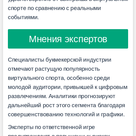
спорте по сравнению с реальными
событиями.
Мнения экспертов
Специалисты букмекерской индустрии
отмечают растущую популярность
виртуального спорта, особенно среди
молодой аудитории, привыкшей к цифровым
развлечениям. Аналитики прогнозируют
дальнейший рост этого сегмента благодаря
совершенствованию технологий и графики.
Эксперты по ответственной игре