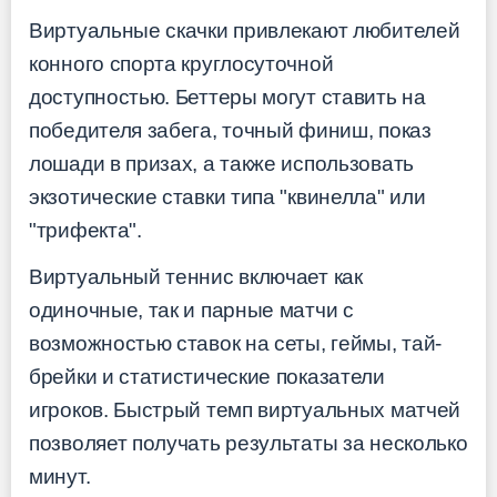
Виртуальные скачки привлекают любителей
конного спорта круглосуточной
доступностью. Беттеры могут ставить на
победителя забега, точный финиш, показ
лошади в призах, а также использовать
экзотические ставки типа "квинелла" или
"трифекта".
Виртуальный теннис включает как
одиночные, так и парные матчи с
возможностью ставок на сеты, геймы, тай-
брейки и статистические показатели
игроков. Быстрый темп виртуальных матчей
позволяет получать результаты за несколько
минут.