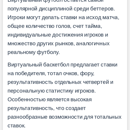
популярной дисциплиной среди беттеров.
Игроки могут делать ставки на исход матча,
общее количество голов, счет тайма,
индивидуальные достижения игроков и
множество других рынков, аналогичных
реальному футболу.
Виртуальный баскетбол предлагает ставки
на победителя, тотал очков, фору,
результативность отдельных четвертей и
персональную статистику игроков.
Особенностью является высокая
результативность, что создает
разнообразные возможности для тотальных
ставок.