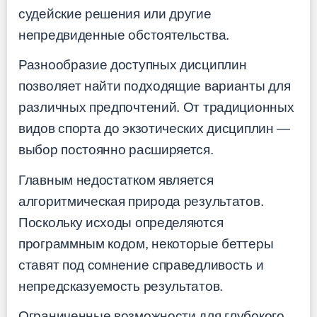
судейские решения или другие
непредвиденные обстоятельства.
Разнообразие доступных дисциплин
позволяет найти подходящие варианты для
различных предпочтений. От традиционных
видов спорта до экзотических дисциплин —
выбор постоянно расширяется.
Главным недостатком является
алгоритмическая природа результатов.
Поскольку исходы определяются
программным кодом, некоторые беттеры
ставят под сомнение справедливость и
непредсказуемость результатов.
Ограниченные возможности для глубокого