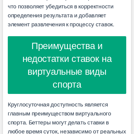
что позволяет убедиться в корректности
определения результата и добавляет
элемент развлечения к процессу ставок.
Преимущества и
недостатки ставок на
виртуальные виды
спорта
Круглосуточная доступность является
главным преимуществом виртуального
спорта. Беттеры могут делать ставки в
любое время суток, независимо от реальных