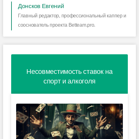
Донсков Евгений
Главный редактор, профессиональный каппер и
сооснователь проекта Betteam.pro.
Несовместимость ставок на
спорт и алкоголя