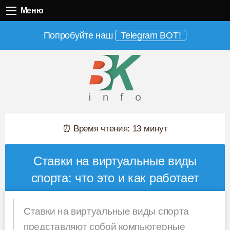
Меню
Меню
Попробуйте наш
Telegram BOT!
⏰ Время чтения: 13 минут
Ставки на виртуальные виды
спорта: что это и как работает
Ставки на виртуальные виды спорта
представляют собой компьютерные