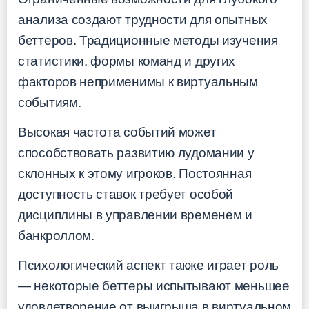
анализа создают трудности для опытных
беттеров. Традиционные методы изучения
статистики, формы команд и других
факторов неприменимы к виртуальным
событиям.
Высокая частота событий может
способствовать развитию лудомании у
склонных к этому игроков. Постоянная
доступность ставок требует особой
дисциплины в управлении временем и
банкроллом.
Психологический аспект также играет роль
— некоторые беттеры испытывают меньшее
удовлетворение от выигрыша в виртуальном