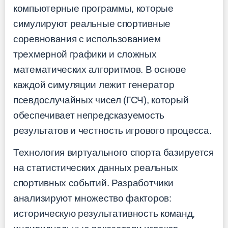
компьютерные программы, которые
симулируют реальные спортивные
соревнования с использованием
трехмерной графики и сложных
математических алгоритмов. В основе
каждой симуляции лежит генератор
псевдослучайных чисел (ГСЧ), который
обеспечивает непредсказуемость
результатов и честность игрового процесса.
Технология виртуального спорта базируется
на статистических данных реальных
спортивных событий. Разработчики
анализируют множество факторов:
историческую результативность команд,