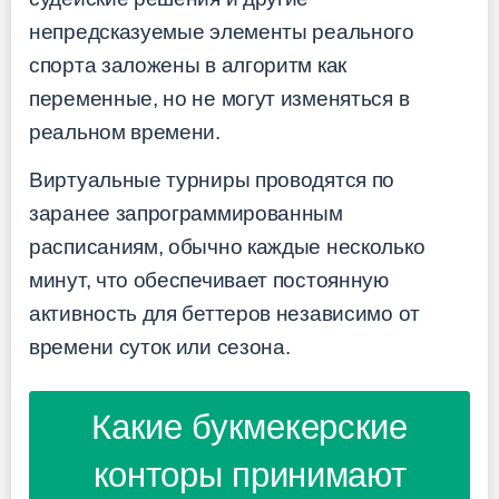
непредсказуемые элементы реального
спорта заложены в алгоритм как
переменные, но не могут изменяться в
реальном времени.
Виртуальные турниры проводятся по
заранее запрограммированным
расписаниям, обычно каждые несколько
минут, что обеспечивает постоянную
активность для беттеров независимо от
времени суток или сезона.
Какие букмекерские
конторы принимают