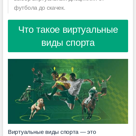
футбола до скачек.
Что такое виртуальные
виды спорта
Виртуальные виды спорта — это