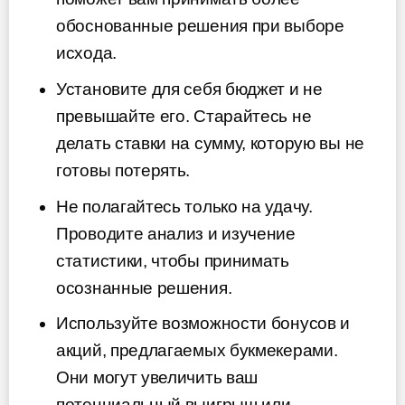
обоснованные решения при выборе
исхода.
Установите для себя бюджет и не
превышайте его. Старайтесь не
делать ставки на сумму, которую вы не
готовы потерять.
Не полагайтесь только на удачу.
Проводите анализ и изучение
статистики, чтобы принимать
осознанные решения.
Используйте возможности бонусов и
акций, предлагаемых букмекерами.
Они могут увеличить ваш
потенциальный выигрыш или