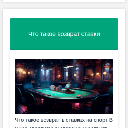
Что такое возврат ставки
Что такое возврат в ставках на спорт В