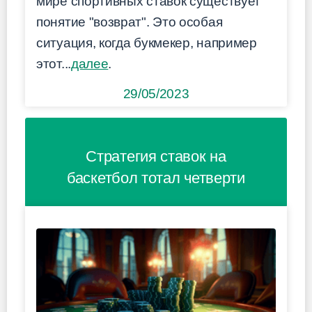
мире спортивных ставок существует
понятие "возврат". Это особая
ситуация, когда букмекер, например
этот...
далее
.
29/05/2023
Стратегия ставок на
баскетбол тотал четверти