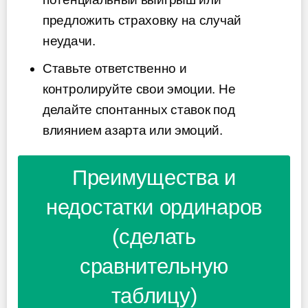
предложить страховку на случай
неудачи.
Ставьте ответственно и
контролируйте свои эмоции. Не
делайте спонтанных ставок под
влиянием азарта или эмоций.
Преимущества и
недостатки ординаров
(сделать
сравнительную
таблицу)