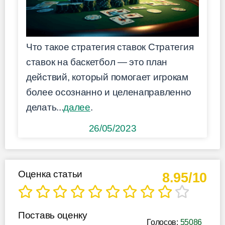
Что такое стратегия ставок Стратегия
ставок на баскетбол — это план
действий, который помогает игрокам
более осознанно и целенаправленно
делать...
далее
.
26/05/2023
Оценка статьи
8.95/10
Поставь оценку
Голосов:
55086