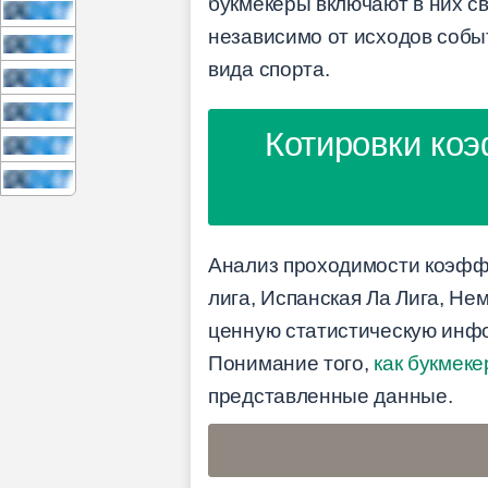
букмекеры включают в них с
независимо от исходов собы
вида спорта.
Котировки ко
Анализ проходимости коэфф
лига, Испанская Ла Лига, Не
ценную статистическую инфо
Понимание того,
как букмек
представленные данные.