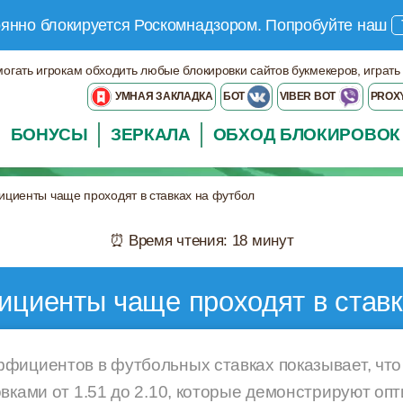
оянно блокируется Роскомнадзором.
Попробуйте наш
могать игрокам обходить любые блокировки сайтов букмекеров, играть
УМНАЯ ЗАКЛАДКА
БОТ
VIBER BOT
PROX
БОНУСЫ
ЗЕРКАЛА
ОБХОД БЛОКИРОВОК
циенты чаще проходят в ставках на футбол
⏰ Время чтения: 18 минут
ициенты чаще проходят в ставк
ффициентов в футбольных ставках показывает, чт
овками от 1.51 до 2.10, которые демонстрируют о