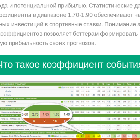
ода и потенциальной прибылью. Статистические д
эффициенты в диапазоне 1.70-1.90 обеспечивают н
ных инвестиций в спортивные ставки. Понимание 
коэффициентов позволяет беттерам формировать
ую прибыльность своих прогнозов.
Что такое коэффициент событи