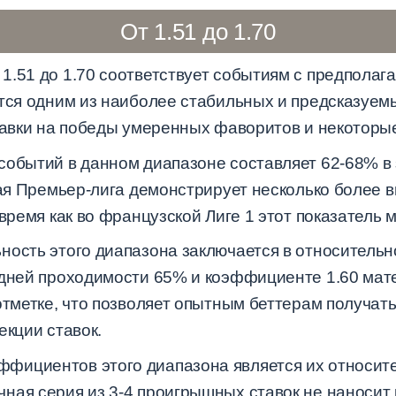
От 1.51 до 1.70
1.51 до 1.70 соответствует событиям с предполаг
ется одним из наиболее стабильных и предсказуем
ставки на победы умеренных фаворитов и некоторы
событий в данном диапазоне составляет 62-68% в 
кая Премьер-лига демонстрирует несколько более 
 время как во французской Лиге 1 этот показатель 
ность этого диапазона заключается в относител
едней проходимости 65% и коэффициенте 1.60 ма
отметке, что позволяет опытным беттерам получать
екции ставок.
ициентов этого диапазона является их относите
ная серия из 3-4 проигрышных ставок не наносит