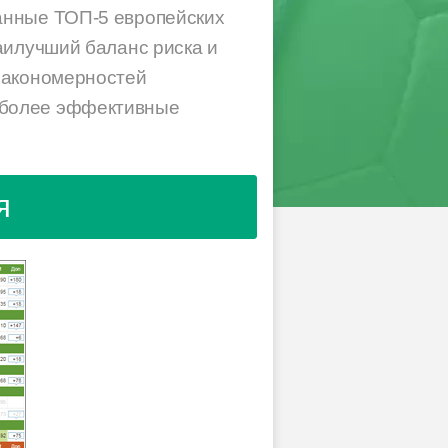
анные ТОП-5 европейских
аилучший баланс риска и
закономерностей
 более эффективные
я