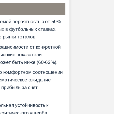
аемой вероятностью от 59%
ых в футбольных ставках,
е рынки тоталов.
зависимости от конкретной
высокие показатели
может быть ниже (60-63%).
ьно комфортном соотношении
тематическое ожидание
 прибыль за счет
льная устойчивость к
 критического ущерба