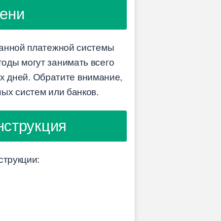
мени
ранной платежной системы
оды могут занимать всего
их дней. Обратите внимание,
ых систем или банков.
нструкция
струкции: