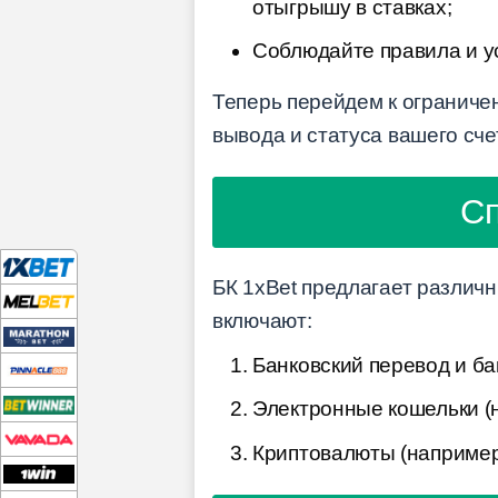
отыгрышу в ставках;
Соблюдайте правила и у
Теперь перейдем к ограничен
вывода и статуса вашего сч
Сп
БК 1xBet предлагает различ
включают:
Банковский перевод и ба
Электронные кошельки (на
Криптовалюты (например, 