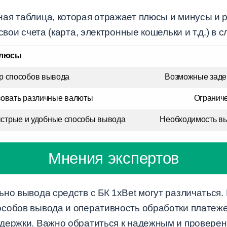
я таблица, которая отражает плюсы и минусы и ра
свои счета (карта, электронные кошельки и т.д.) в
люсы
р способов вывода
Возможные заде
зовать различные валюты
Огранич
ыстрые и удобные способы вывода
Необходимость в
Мнения экспертов
но вывода средств с БК 1xBet могут различаться.
собов вывода и оперативность обработки платежей
держки. Важно обратиться к надежным и провере