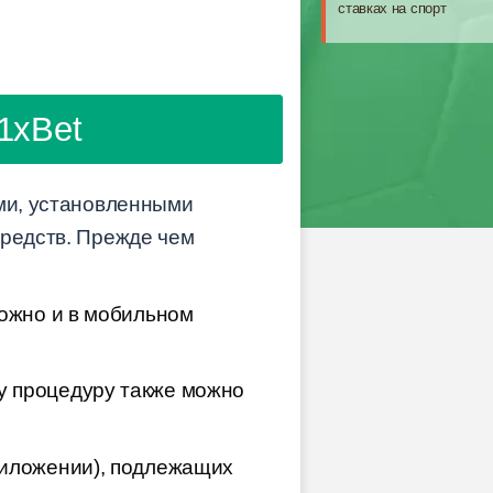
ставках на спорт
1xBet
ами, установленными
средств. Прежде чем
ожно и в мобильном
у процедуру также можно
риложении), подлежащих