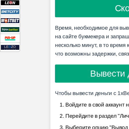
Ско
Время, необходимое для выв
на сайте букмекера и запра
несколько минут, в то время
что возможны задержки, свя
Вывести 
Чтобы вывести деньги с 1xBe
Войдите в свой аккаунт н
Перейдите в раздел "Лич
Выберите опцию "Вывод 