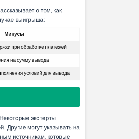
ссказывает о том, как
 случае выигрыша:
Минусы
ржки при обработке платежей
ения на сумму вывода
ыполнения условий для вывода
 Некоторые эксперты
. Другие могут указывать на
нным источникам, которые