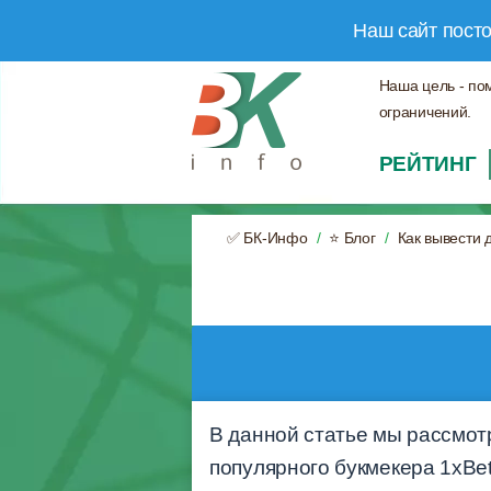
Наш сайт пост
Наша цель - по
ограничений.
РЕЙТИНГ
✅ БК-Инфо
⭐ Блог
Как вывести 
В данной статье мы рассмот
популярного букмекера 1xBe