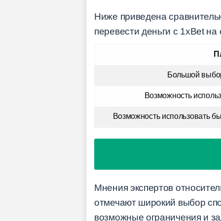
Ниже приведена сравнительна
перевести деньги с 1xBet на 
П
Большой выбо
Возможность исполь
Возможность использовать б
Мнения экспертов относитель
отмечают широкий выбор спо
возможные ограничения и за