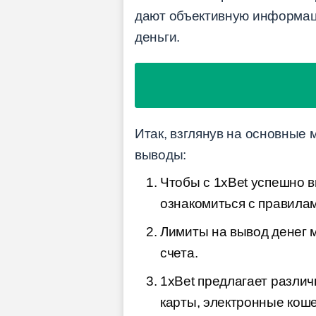
дают объективную информацию
деньги.
Итак, взглянув на основные
выводы:
Чтобы с 1xBet успешно вы
ознакомиться с правилам
Лимиты на вывод денег м
счета.
1xBet предлагает различ
карты, электронные коше