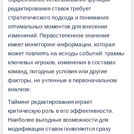
редактирования ставок требует
стратегического подхода и понимания
оптимальных моментов для внесения
изменений. Первостепенное значение
имеет мониторинг информации, которая
может повлиять на исходы событий: травмы
ключевых игроков, изменения в составах
команд, погодные условия или другие
факторы, не учтенные в первоначальном
анализе.
Тайминг редактирования играет
критическую роль в его эффективности.
Наиболее выгодные возможности для
модификации ставок появляются сразу