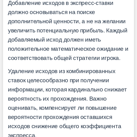
Добавление исходов в экспресс-ставки
должно основываться на поиске
дополнительной ценности, а не на желании
увеличить потенциальную прибыль. Каждый
добавляемый исход должен иметь
положительное математическое ожидание и
соответствовать общей стратегии игрока.
Удаление исходов из комбинированных
ставок целесообразно при получении
информации, которая кардинально снижает
вероятность их прохождения. Важно
оценивать, компенсирует ли повышение
вероятности прохождения оставшихся
исходов снижение общего коэффициента
экспресса.