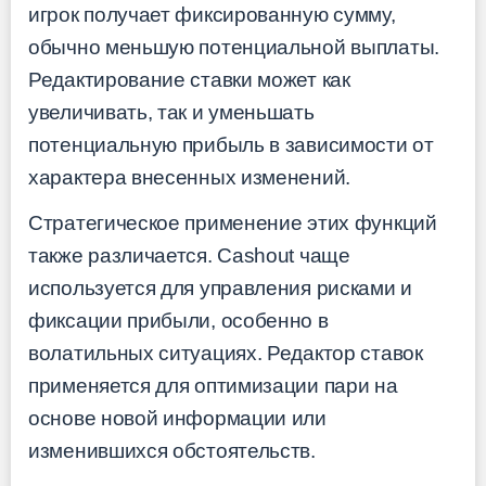
игрок получает фиксированную сумму,
обычно меньшую потенциальной выплаты.
Редактирование ставки может как
увеличивать, так и уменьшать
потенциальную прибыль в зависимости от
характера внесенных изменений.
Стратегическое применение этих функций
также различается. Cashout чаще
используется для управления рисками и
фиксации прибыли, особенно в
волатильных ситуациях. Редактор ставок
применяется для оптимизации пари на
основе новой информации или
изменившихся обстоятельств.