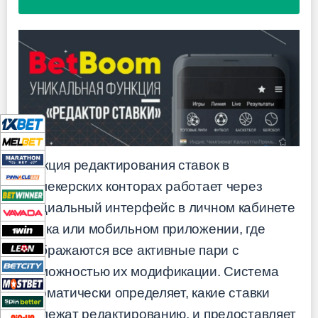
Функция редактирования ставок в
букмекерских конторах работает через
специальный интерфейс в личном кабинете
игрока или мобильном приложении, где
отображаются все активные пари с
возможностью их модификации. Система
автоматически определяет, какие ставки
подлежат редактированию, и предоставляет