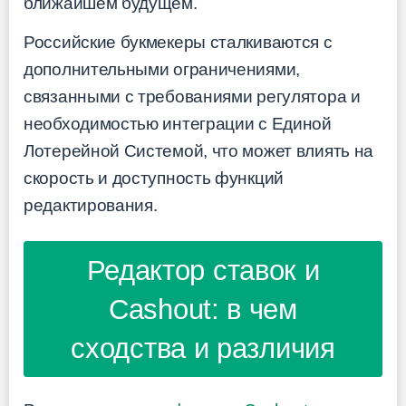
ближайшем будущем.
Российские букмекеры сталкиваются с
дополнительными ограничениями,
связанными с требованиями регулятора и
необходимостью интеграции с Единой
Лотерейной Системой, что может влиять на
скорость и доступность функций
редактирования.
Редактор ставок и
Cashout: в чем
сходства и различия