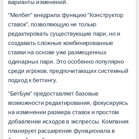
варианты изменений.
"Мелбет" внедрила функцию "Конструктор
ставок", позволяющую не только
редактировать существующие пари, но и
создавать сложные комбинированные
ставки на основе уже размещенных
одинарных пари. Это особенно популярно
среди игроков, предпочитающих системный
подход к беттингу.
"БетБум" предоставляет базовые
возможности редактирования, фокусируясь
на изменении размера ставок и простом
добавлении исходов в экспрессы. Компания
планирует расширение функционала в