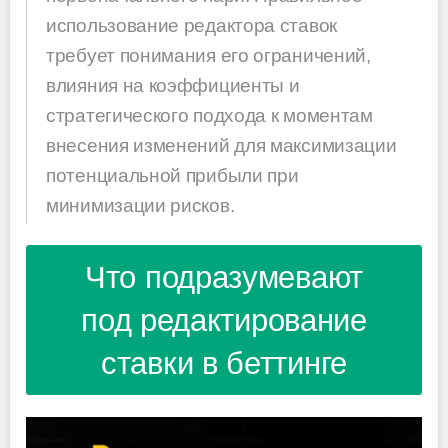
использование редактора ставок
требует понимания его ограничений,
влияния на коэффициенты и
стратегического подхода к моментам
внесения изменений для максимизации
потенциальной прибыли при
минимизации рисков.
Что подразумевают
под редактирование
ставки в беттинге