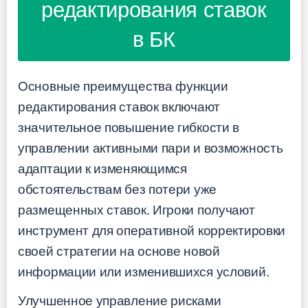
редактирования ставок
в БК
Основные преимущества функции
редактирования ставок включают
значительное повышение гибкости в
управлении активными пари и возможность
адаптации к изменяющимся
обстоятельствам без потери уже
размещенных ставок. Игроки получают
инструмент для оперативной корректировки
своей стратегии на основе новой
информации или изменившихся условий.
Улучшенное управление рисками