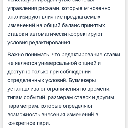
управления рисками, которые мгновенно
анализируют влияние предлагаемых
изменений на общий баланс принятых
ставок и автоматически корректируют
условия редактирования.
Важно понимать, что редактирование ставки
не является универсальной опцией и
доступно только при соблюдении
определенных условий. Букмекеры
устанавливают ограничения по времени,
типам событий, размерам ставок и другим
параметрам, которые определяют
возможность внесения изменений в
конкретное пари.