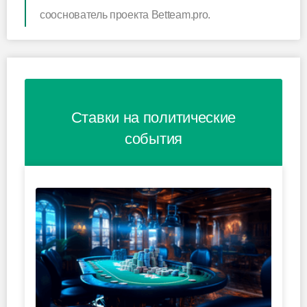
сооснователь проекта Betteam.pro.
Ставки на политические
события