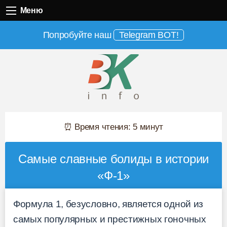
Меню
Меню
Попробуйте наш
Telegram BOT!
⏰ Время чтения: 5 минут
Самые славные болиды в истории
«Ф-1»
Формула 1, безусловно, является одной из
самых популярных и престижных гоночных