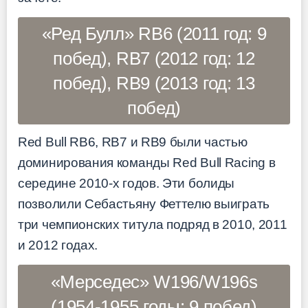
«Ред Булл» RB6 (2011 год: 9
побед), RB7 (2012 год: 12
побед), RB9 (2013 год: 13
побед)
Red Bull RB6, RB7 и RB9 были частью
доминирования команды Red Bull Racing в
середине 2010-х годов. Эти болиды
позволили Себастьяну Феттелю выиграть
три чемпионских титула подряд в 2010, 2011
и 2012 годах.
«Мерседес» W196/W196s
(1954-1955 годы: 9 побед)