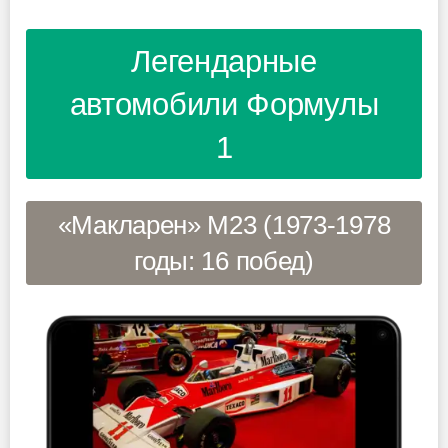
Легендарные
автомобили Формулы
1
«Макларен» M23 (1973-1978
годы: 16 побед)